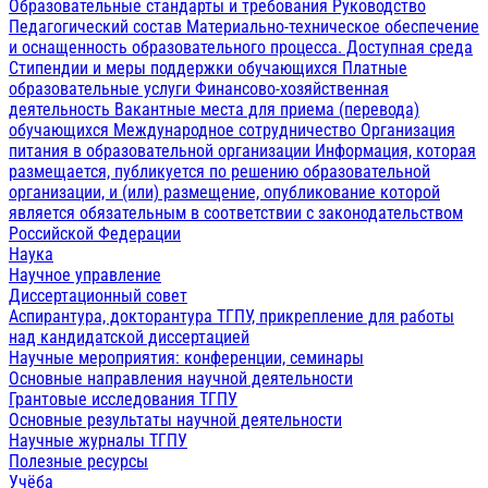
Образовательные стандарты и требования
Руководство
Педагогический состав
Материально-техническое обеспечение
и оснащенность образовательного процесса. Доступная среда
Стипендии и меры поддержки обучающихся
Платные
образовательные услуги
Финансово-хозяйственная
деятельность
Вакантные места для приема (перевода)
обучающихся
Международное сотрудничество
Организация
питания в образовательной организации
Информация, которая
размещается, публикуется по решению образовательной
организации, и (или) размещение, опубликование которой
является обязательным в соответствии с законодательством
Российской Федерации
Наука
Научное управление
Диссертационный совет
Аспирантура, докторантура ТГПУ, прикрепление для работы
над кандидатской диссертацией
Научные мероприятия: конференции, семинары
Основные направления научной деятельности
Грантовые исследования ТГПУ
Основные результаты научной деятельности
Научные журналы ТГПУ
Полезные ресурсы
Учёба