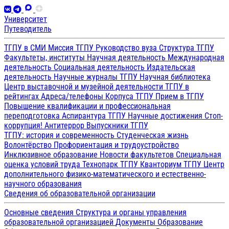
Университет
Путеводитель
ТГПУ в СМИ
Миссия ТГПУ
Руководство вуза
Структура ТГПУ
Факультеты, институты
Научная деятельность
Международная
деятельность
Социальная деятельность
Издательская
деятельность
Научные журналы ТГПУ
Научная библиотека
Центр выставочной и музейной деятельности
ТГПУ в
рейтингах
Адреса/телефоны
Корпуса ТГПУ
Прием в ТГПУ
Повышение квалификации и профессиональная
переподготовка
Аспирантура ТГПУ
Научные достижения
Стоп-
коррупция!
Антитеррор
Выпускники ТГПУ
ТГПУ: история и современность
Студенческая жизнь
Волонтёрство
Профориентация и трудоустройство
Инклюзивное образование
Новости факультетов
Специальная
оценка условий труда
Технопарк ТГПУ
Кванториум ТГПУ
Центр
дополнительного физико-математического и естественно-
научного образования
Сведения об образовательной организации
Основные сведения
Структура и органы управления
образовательной организацией
Документы
Образование