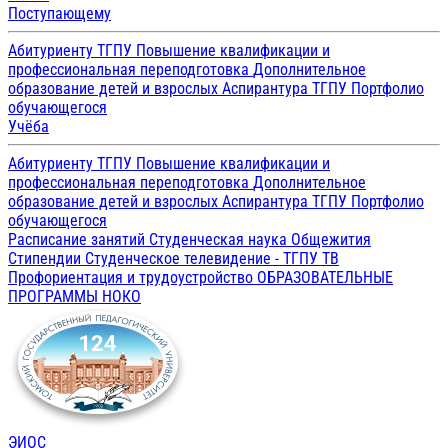
Поступающему
Абитуриенту ТГПУ
Повышение квалификации и
профессиональная переподготовка
Дополнительное
образование детей и взрослых
Аспирантура ТГПУ
Портфолио
обучающегося
Учёба
Абитуриенту ТГПУ
Повышение квалификации и
профессиональная переподготовка
Дополнительное
образование детей и взрослых
Аспирантура ТГПУ
Портфолио
обучающегося
Расписание занятий
Студенческая наука
Общежития
Стипендии
Студенческое телевидение - ТГПУ ТВ
Профориентация и трудоустройство
ОБРАЗОВАТЕЛЬНЫЕ
ПРОГРАММЫ
НОКО
ЭИОС