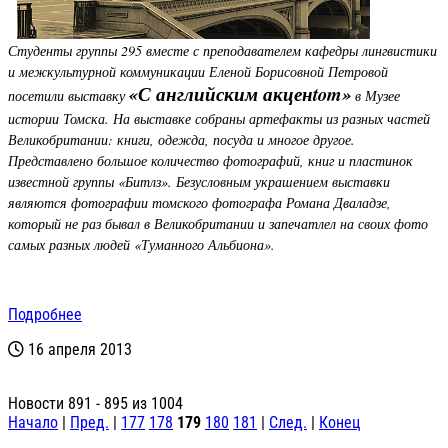
Студенты группы 295 вместе с преподавателем кафедры лингвистики
и межкультурной коммуникации Еленой Борисовной Петровой
«
С английским акценtom
»
посетили выставку
в Музее
истории Томска. На выставке собраны артефакты из разных частей
Великобритании: книги, одежда, посуда и многое другое.
Представлено большое количество фотографий, книг и пластинок
известной группы
«
Битлз
»
. Безусловным украшением выставки
являются фотографии томского фотографа Романа Дваладзе,
который не раз бывал в Великобритании и запечатлел на своих фото
самых разных людей
«
Туманного Альбиона
»
.
Подробнее
16 апреля 2013
Новости 891 - 895 из 1004
Начало
|
Пред.
|
177
178
179
180
181
|
След.
|
Конец