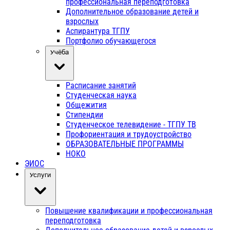
профессиональная переподготовка
Дополнительное образование детей и
взрослых
Аспирантура ТГПУ
Портфолио обучающегося
Учёба
Расписание занятий
Студенческая наука
Общежития
Стипендии
Студенческое телевидение - ТГПУ ТВ
Профориентация и трудоустройство
ОБРАЗОВАТЕЛЬНЫЕ ПРОГРАММЫ
НОКО
ЭИОС
Услуги
Повышение квалификации и профессиональная
переподготовка