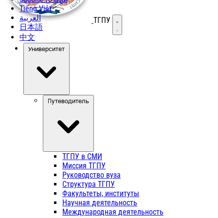
Tiếng Việt
العربية
ТГПУ
Открыть меню
日本語
中文
Университет
Путеводитель
ТГПУ в СМИ
Миссия ТГПУ
Руководство вуза
Структура ТГПУ
Факультеты, институты
Научная деятельность
Международная деятельность