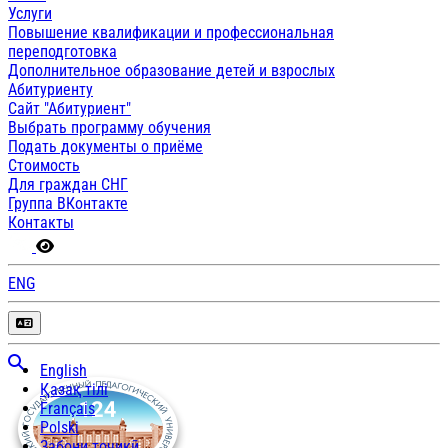
Услуги
Повышение квалификации и профессиональная
переподготовка
Дополнительное образование детей и взрослых
Абитуриенту
Сайт "Абитуриент"
Выбрать программу обучения
Подать документы о приёме
Стоимость
Для граждан СНГ
Группа ВКонтакте
Контакты
ENG
English
Қазақ тілі
Français
Polski
Забони тоҷикӣ