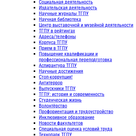
Социальная деятельность
Издательская деятельность
Научные журналы ТГПУ
Научная библиотека
Центр выставочной и музейной деятельности
ТГПУ в рейтингах
Адреса/телефоны
Корпуса ТГПУ
Прием в ТГПУ
Повышение квалификации и
профессиональная переподготовка
Аспирантура ТГПУ
Научные достижения
Стоп-коррупция!
Антитеррор
Выпускники ТГПУ
ТГПУ: история и современность
Студенческая жизнь
Волонтёрство
Профориентация и трудоустройство
Инклюзивное образование
Новости факультетов
Специальная оценка условий труда
Технопарк ТГПУ