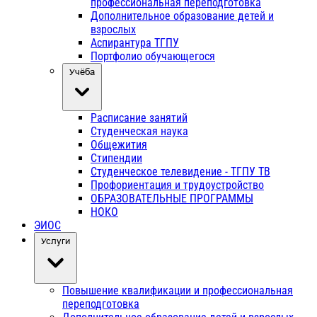
профессиональная переподготовка
Дополнительное образование детей и
взрослых
Аспирантура ТГПУ
Портфолио обучающегося
Учёба
Расписание занятий
Студенческая наука
Общежития
Стипендии
Студенческое телевидение - ТГПУ ТВ
Профориентация и трудоустройство
ОБРАЗОВАТЕЛЬНЫЕ ПРОГРАММЫ
НОКО
ЭИОС
Услуги
Повышение квалификации и профессиональная
переподготовка