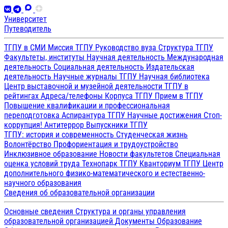
Университет
Путеводитель
ТГПУ в СМИ
Миссия ТГПУ
Руководство вуза
Структура ТГПУ
Факультеты, институты
Научная деятельность
Международная
деятельность
Социальная деятельность
Издательская
деятельность
Научные журналы ТГПУ
Научная библиотека
Центр выставочной и музейной деятельности
ТГПУ в
рейтингах
Адреса/телефоны
Корпуса ТГПУ
Прием в ТГПУ
Повышение квалификации и профессиональная
переподготовка
Аспирантура ТГПУ
Научные достижения
Стоп-
коррупция!
Антитеррор
Выпускники ТГПУ
ТГПУ: история и современность
Студенческая жизнь
Волонтёрство
Профориентация и трудоустройство
Инклюзивное образование
Новости факультетов
Специальная
оценка условий труда
Технопарк ТГПУ
Кванториум ТГПУ
Центр
дополнительного физико-математического и естественно-
научного образования
Сведения об образовательной организации
Основные сведения
Структура и органы управления
образовательной организацией
Документы
Образование