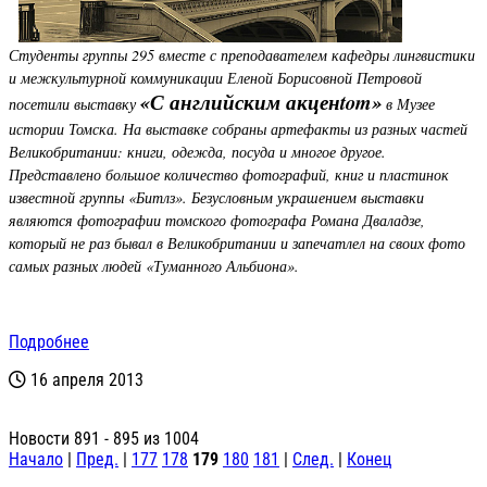
Студенты группы 295 вместе с преподавателем кафедры лингвистики
и межкультурной коммуникации Еленой Борисовной Петровой
«
С английским акценtom
»
посетили выставку
в Музее
истории Томска. На выставке собраны артефакты из разных частей
Великобритании: книги, одежда, посуда и многое другое.
Представлено большое количество фотографий, книг и пластинок
известной группы
«
Битлз
»
. Безусловным украшением выставки
являются фотографии томского фотографа Романа Дваладзе,
который не раз бывал в Великобритании и запечатлел на своих фото
самых разных людей
«
Туманного Альбиона
»
.
Подробнее
16 апреля 2013
Новости 891 - 895 из 1004
Начало
|
Пред.
|
177
178
179
180
181
|
След.
|
Конец