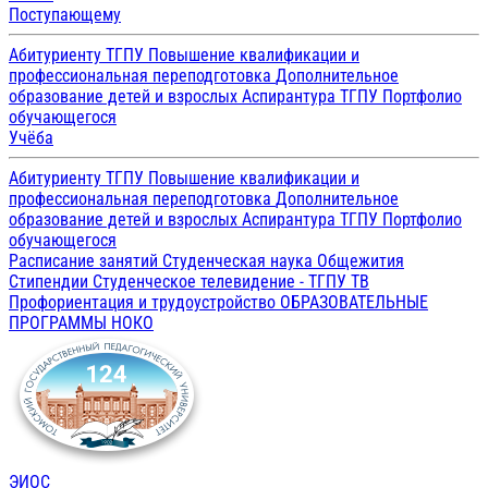
Поступающему
Абитуриенту ТГПУ
Повышение квалификации и
профессиональная переподготовка
Дополнительное
образование детей и взрослых
Аспирантура ТГПУ
Портфолио
обучающегося
Учёба
Абитуриенту ТГПУ
Повышение квалификации и
профессиональная переподготовка
Дополнительное
образование детей и взрослых
Аспирантура ТГПУ
Портфолио
обучающегося
Расписание занятий
Студенческая наука
Общежития
Стипендии
Студенческое телевидение - ТГПУ ТВ
Профориентация и трудоустройство
ОБРАЗОВАТЕЛЬНЫЕ
ПРОГРАММЫ
НОКО
ЭИОС