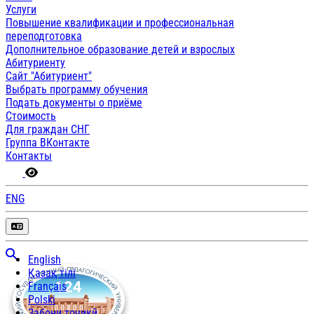
Услуги
Повышение квалификации и профессиональная
переподготовка
Дополнительное образование детей и взрослых
Абитуриенту
Сайт "Абитуриент"
Выбрать программу обучения
Подать документы о приёме
Стоимость
Для граждан СНГ
Группа ВКонтакте
Контакты
ENG
English
Қазақ тілі
Français
Polski
Забони тоҷикӣ