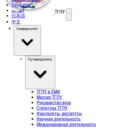
Tiếng Việt
العربية
ТГПУ
Открыть меню
日本語
中文
Университет
Путеводитель
ТГПУ в СМИ
Миссия ТГПУ
Руководство вуза
Структура ТГПУ
Факультеты, институты
Научная деятельность
Международная деятельность