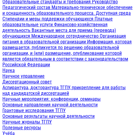
Образовательные стандарты и требования
Руководство
Педагогический состав
Материально-техническое обеспечение
и оснащенность образовательного процесса. Доступная среда
Стипендии и меры поддержки обучающихся
Платные
образовательные услуги
Финансово-хозяйственная
деятельность
Вакантные места для приема (перевода)
обучающихся
Международное сотрудничество
Организация
питания в образовательной организации
Информация, которая
размещается, публикуется по решению образовательной
организации, и (или) размещение, опубликование которой
является обязательным в соответствии с законодательством
Российской Федерации
Наука
Научное управление
Диссертационный совет
Аспирантура, докторантура ТГПУ, прикрепление для работы
над кандидатской диссертацией
Научные мероприятия: конференции, семинары
Основные направления научной деятельности
Грантовые исследования ТГПУ
Основные результаты научной деятельности
Научные журналы ТГПУ
Полезные ресурсы
Учёба