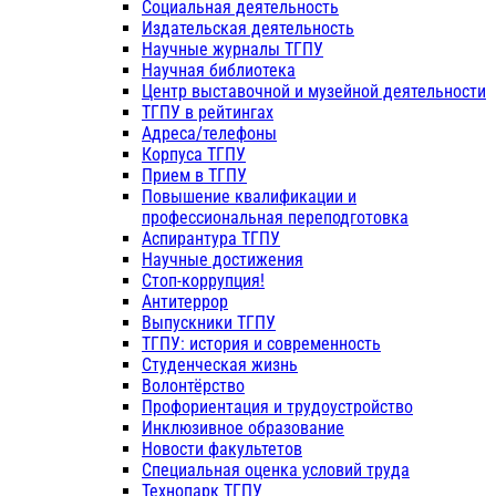
Социальная деятельность
Издательская деятельность
Научные журналы ТГПУ
Научная библиотека
Центр выставочной и музейной деятельности
ТГПУ в рейтингах
Адреса/телефоны
Корпуса ТГПУ
Прием в ТГПУ
Повышение квалификации и
профессиональная переподготовка
Аспирантура ТГПУ
Научные достижения
Стоп-коррупция!
Антитеррор
Выпускники ТГПУ
ТГПУ: история и современность
Студенческая жизнь
Волонтёрство
Профориентация и трудоустройство
Инклюзивное образование
Новости факультетов
Специальная оценка условий труда
Технопарк ТГПУ