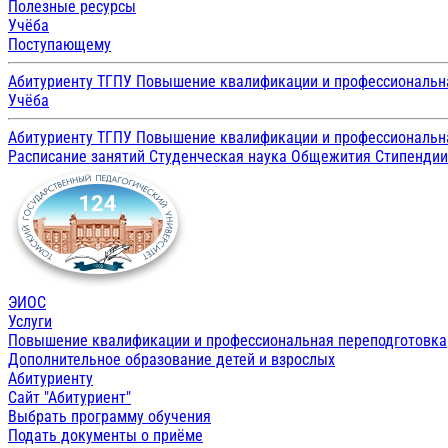
Полезные ресурсы
Учёба
Поступающему
Абитуриенту ТГПУ
Повышение квалификации и профессиональн
Учёба
Абитуриенту ТГПУ
Повышение квалификации и профессиональн
Расписание занятий
Студенческая наука
Общежития
Стипенди
ЭИОС
Услуги
Повышение квалификации и профессиональная переподготовка
Дополнительное образование детей и взрослых
Абитуриенту
Сайт "Абитуриент"
Выбрать программу обучения
Подать документы о приёме