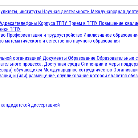
ультеты, институты
Научная деятельность
Международная деят
Адреса/телефоны
Корпуса ТГПУ
Прием в ТГПУ
Повышение квалиф
ники ТГПУ
тво
Профориентация и трудоустройство
Инклюзивное образован
о-математического и естественно-научного образования
ельной организацией
Документы
Образование
Образовательные с
ательного процесса. Доступная среда
Стипендии и меры подде
ревода) обучающихся
Международное сотрудничество
Организаци
ации, и (или) размещение, опубликование которой является обя
д кандидатской диссертацией