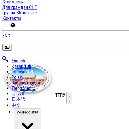
Стоимость
Для граждан СНГ
Группа ВКонтакте
Контакты
ENG
English
Қазақ тілі
Français
Polski
Забони тоҷикӣ
Tiếng Việt
العربية
ТГПУ
Открыть меню
日本語
中文
Университет