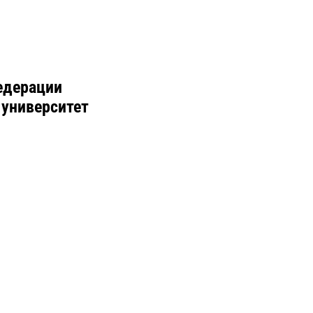
едерации
 университет