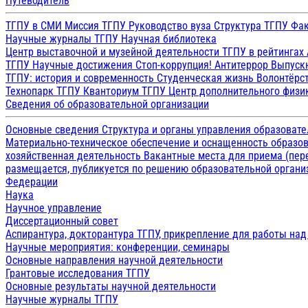
Путеводитель
ТГПУ в СМИ
Миссия ТГПУ
Руководство вуза
Структура ТГПУ
Фак
Научные журналы ТГПУ
Научная библиотека
Центр выставочной и музейной деятельности
ТГПУ в рейтингах
ТГПУ
Научные достижения
Стоп-коррупция!
Антитеррор
Выпуск
ТГПУ: история и современность
Студенческая жизнь
Волонтёрс
Технопарк ТГПУ
Кванториум ТГПУ
Центр дополнительного физик
Сведения об образовательной организации
Основные сведения
Структура и органы управления образоват
Материально-техническое обеспечение и оснащенность образов
хозяйственная деятельность
Вакантные места для приема (пе
размещается, публикуется по решению образовательной организ
Федерации
Наука
Научное управление
Диссертационный совет
Аспирантура, докторантура ТГПУ, прикрепление для работы на
Научные мероприятия: конференции, семинары
Основные направления научной деятельности
Грантовые исследования ТГПУ
Основные результаты научной деятельности
Научные журналы ТГПУ