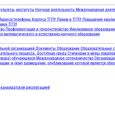
ультеты, институты
Научная деятельность
Международная деят
Адреса/телефоны
Корпуса ТГПУ
Прием в ТГПУ
Повышение квалиф
ники ТГПУ
тво
Профориентация и трудоустройство
Инклюзивное образован
о-математического и естественно-научного образования
ельной организацией
Документы
Образование
Образовательные с
ательного процесса. Доступная среда
Стипендии и меры подде
ревода) обучающихся
Международное сотрудничество
Организаци
ации, и (или) размещение, опубликование которой является обя
д кандидатской диссертацией