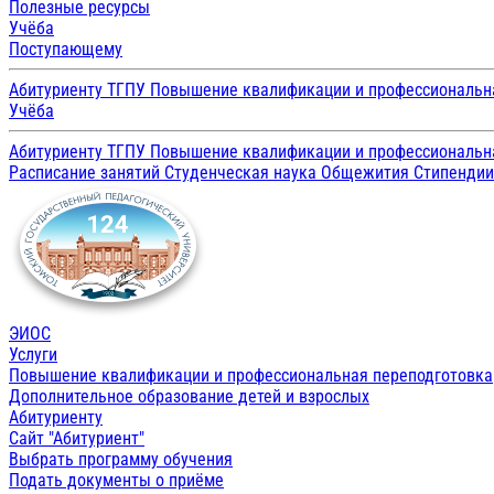
Полезные ресурсы
Учёба
Поступающему
Абитуриенту ТГПУ
Повышение квалификации и профессиональн
Учёба
Абитуриенту ТГПУ
Повышение квалификации и профессиональн
Расписание занятий
Студенческая наука
Общежития
Стипенди
ЭИОС
Услуги
Повышение квалификации и профессиональная переподготовка
Дополнительное образование детей и взрослых
Абитуриенту
Сайт "Абитуриент"
Выбрать программу обучения
Подать документы о приёме