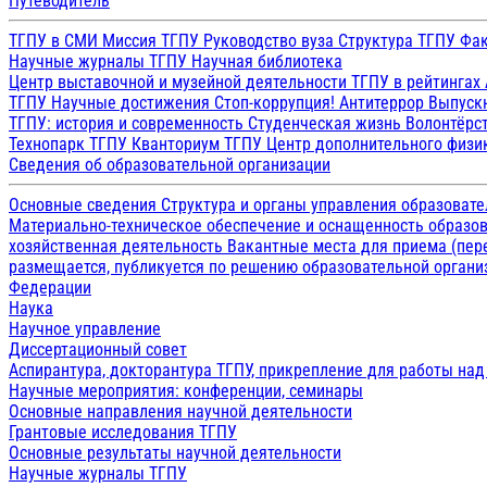
Путеводитель
ТГПУ в СМИ
Миссия ТГПУ
Руководство вуза
Структура ТГПУ
Фак
Научные журналы ТГПУ
Научная библиотека
Центр выставочной и музейной деятельности
ТГПУ в рейтингах
ТГПУ
Научные достижения
Стоп-коррупция!
Антитеррор
Выпуск
ТГПУ: история и современность
Студенческая жизнь
Волонтёрс
Технопарк ТГПУ
Кванториум ТГПУ
Центр дополнительного физик
Сведения об образовательной организации
Основные сведения
Структура и органы управления образоват
Материально-техническое обеспечение и оснащенность образов
хозяйственная деятельность
Вакантные места для приема (пе
размещается, публикуется по решению образовательной организ
Федерации
Наука
Научное управление
Диссертационный совет
Аспирантура, докторантура ТГПУ, прикрепление для работы на
Научные мероприятия: конференции, семинары
Основные направления научной деятельности
Грантовые исследования ТГПУ
Основные результаты научной деятельности
Научные журналы ТГПУ