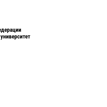
едерации
 университет