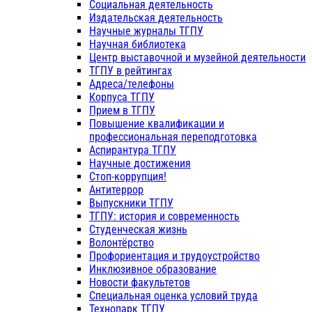
Социальная деятельность
Издательская деятельность
Научные журналы ТГПУ
Научная библиотека
Центр выставочной и музейной деятельности
ТГПУ в рейтингах
Адреса/телефоны
Корпуса ТГПУ
Прием в ТГПУ
Повышение квалификации и
профессиональная переподготовка
Аспирантура ТГПУ
Научные достижения
Стоп-коррупция!
Антитеррор
Выпускники ТГПУ
ТГПУ: история и современность
Студенческая жизнь
Волонтёрство
Профориентация и трудоустройство
Инклюзивное образование
Новости факультетов
Специальная оценка условий труда
Технопарк ТГПУ