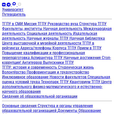
Университет
Путеводитель
ТГПУ в СМИ
Миссия ТГПУ
Руководство вуза
Структура ТГПУ
Факультеты, институты
Научная деятельность
Международная
деятельность
Социальная деятельность
Издательская
деятельность
Научные журналы ТГПУ
Научная библиотека
Центр выставочной и музейной деятельности
ТГПУ в
рейтингах
Адреса/телефоны
Корпуса ТГПУ
Прием в ТГПУ
Повышение квалификации и профессиональная
переподготовка
Аспирантура ТГПУ
Научные достижения
Стоп-
коррупция!
Антитеррор
Выпускники ТГПУ
ТГПУ: история и современность
Студенческая жизнь
Волонтёрство
Профориентация и трудоустройство
Инклюзивное образование
Новости факультетов
Специальная
оценка условий труда
Технопарк ТГПУ
Кванториум ТГПУ
Центр
дополнительного физико-математического и естественно-
научного образования
Сведения об образовательной организации
Основные сведения
Структура и органы управления
образовательной организацией
Документы
Образование