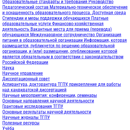
Образовательные стандарты и требования
Руководство
Педагогический состав
Материально-техническое обеспечение
и оснащенность образовательного процесса. Доступная среда
Стипендии и меры поддержки обучающихся
Платные
образовательные услуги
Финансово-хозяйственная
деятельность
Вакантные места для приема (перевода)
обучающихся
Международное сотрудничество
Организация
питания в образовательной организации
Информация, которая
размещается, публикуется по решению образовательной
организации, и (или) размещение, опубликование которой
является обязательным в соответствии с законодательством
Российской Федерации
Наука
Научное управление
Диссертационный совет
Аспирантура, докторантура ТГПУ, прикрепление для работы
над кандидатской диссертацией
Научные мероприятия: конференции, семинары
Основные направления научной деятельности
Грантовые исследования ТГПУ
Основные результаты научной деятельности
Научные журналы ТГПУ
Полезные ресурсы
Учёба