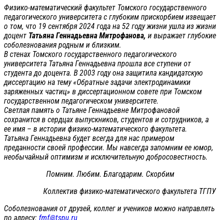
Физико-математический факультет Томского государственного
педагогического университета с глубоким прискорбием извещает
о том, что 19 сентября 2024 года на 52 году жизни ушла из жизни
доцент
Татьяна Геннадьевна Митрофанова,
и выражает глубокие
соболезнования родным и близким.
В стенах Томского государственного педагогического
университета Татьяна Геннадьевна прошла все ступени от
студента до доцента. В 2003 году она защитила кандидатскую
диссертацию на тему «Обратные задачи электродинамики
заряженных частиц» в диссертационном совете при Томском
государственном педагогическом университете.
Светлая память о Татьяне Геннадьевне Митрофановой
сохранится в сердцах выпускников, студентов и сотрудников, а
ее имя – в истории физико-математического факультета.
Татьяна Геннадьевна будет всегда для нас примером
преданности своей профессии. Мы навсегда запомним ее юмор,
необычайный оптимизм и исключительную добросовестность.
Помним. Любим. Благодарим. Скорбим
Коллектив физико-математического факультета ТГПУ
Соболезнования от друзей, коллег и учеников можно направлять
по адресу:
fmf@tspu.ru