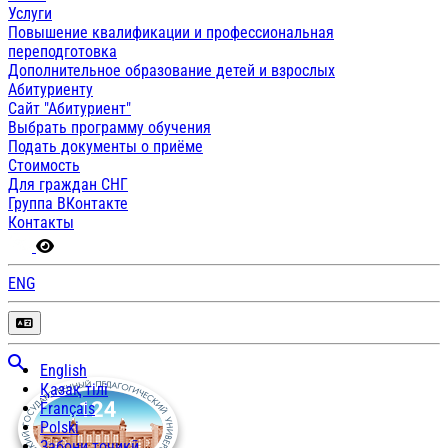
Услуги
Повышение квалификации и профессиональная
переподготовка
Дополнительное образование детей и взрослых
Абитуриенту
Сайт "Абитуриент"
Выбрать программу обучения
Подать документы о приёме
Стоимость
Для граждан СНГ
Группа ВКонтакте
Контакты
ENG
English
Қазақ тілі
Français
Polski
Забони тоҷикӣ