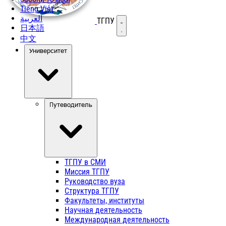
Tiếng Việt
العربية
ТГПУ
Открыть меню
日本語
中文
Университет
Путеводитель
ТГПУ в СМИ
Миссия ТГПУ
Руководство вуза
Структура ТГПУ
Факультеты, институты
Научная деятельность
Международная деятельность