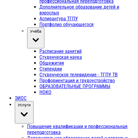
профессиональная переподготовка
Дополнительное образование детей и
взрослых
Аспирантура ТГПУ
Портфолио обучающегося
Учёба
Расписание занятий
Студенческая наука
Общежития
Стипендии
Студенческое телевидение - ТГПУ ТВ
Профориентация и трудоустройство
ОБРАЗОВАТЕЛЬНЫЕ ПРОГРАММЫ
НОКО
ЭИОС
Услуги
Повышение квалификации и профессиональная
переподготовка