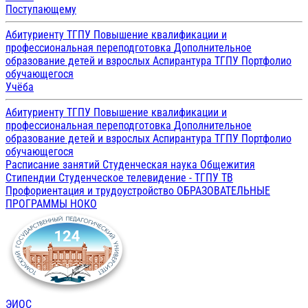
Поступающему
Абитуриенту ТГПУ
Повышение квалификации и
профессиональная переподготовка
Дополнительное
образование детей и взрослых
Аспирантура ТГПУ
Портфолио
обучающегося
Учёба
Абитуриенту ТГПУ
Повышение квалификации и
профессиональная переподготовка
Дополнительное
образование детей и взрослых
Аспирантура ТГПУ
Портфолио
обучающегося
Расписание занятий
Студенческая наука
Общежития
Стипендии
Студенческое телевидение - ТГПУ ТВ
Профориентация и трудоустройство
ОБРАЗОВАТЕЛЬНЫЕ
ПРОГРАММЫ
НОКО
ЭИОС