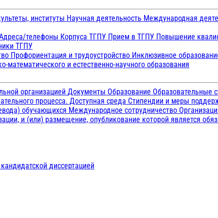
ультеты, институты
Научная деятельность
Международная деят
Адреса/телефоны
Корпуса ТГПУ
Прием в ТГПУ
Повышение квалиф
ники ТГПУ
тво
Профориентация и трудоустройство
Инклюзивное образован
о-математического и естественно-научного образования
ельной организацией
Документы
Образование
Образовательные с
ательного процесса. Доступная среда
Стипендии и меры подде
ревода) обучающихся
Международное сотрудничество
Организаци
ации, и (или) размещение, опубликование которой является обя
д кандидатской диссертацией