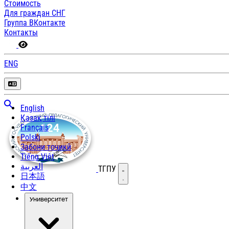
Стоимость
Для граждан СНГ
Группа ВКонтакте
Контакты
ENG
English
Қазақ тілі
Français
Polski
Забони тоҷикӣ
Tiếng Việt
العربية
ТГПУ
Открыть меню
日本語
中文
Университет