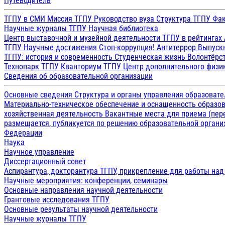
Путеводитель
ТГПУ в СМИ
Миссия ТГПУ
Руководство вуза
Структура ТГПУ
Фак
Научные журналы ТГПУ
Научная библиотека
Центр выставочной и музейной деятельности
ТГПУ в рейтингах
ТГПУ
Научные достижения
Стоп-коррупция!
Антитеррор
Выпуск
ТГПУ: история и современность
Студенческая жизнь
Волонтёрс
Технопарк ТГПУ
Кванториум ТГПУ
Центр дополнительного физик
Сведения об образовательной организации
Основные сведения
Структура и органы управления образоват
Материально-техническое обеспечение и оснащенность образов
хозяйственная деятельность
Вакантные места для приема (пе
размещается, публикуется по решению образовательной организ
Федерации
Наука
Научное управление
Диссертационный совет
Аспирантура, докторантура ТГПУ, прикрепление для работы на
Научные мероприятия: конференции, семинары
Основные направления научной деятельности
Грантовые исследования ТГПУ
Основные результаты научной деятельности
Научные журналы ТГПУ