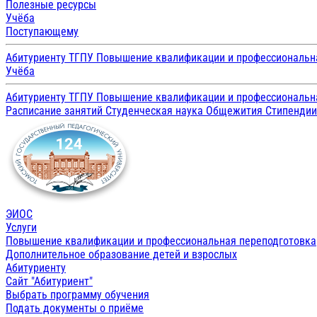
Полезные ресурсы
Учёба
Поступающему
Абитуриенту ТГПУ
Повышение квалификации и профессиональн
Учёба
Абитуриенту ТГПУ
Повышение квалификации и профессиональн
Расписание занятий
Студенческая наука
Общежития
Стипенди
ЭИОС
Услуги
Повышение квалификации и профессиональная переподготовка
Дополнительное образование детей и взрослых
Абитуриенту
Сайт "Абитуриент"
Выбрать программу обучения
Подать документы о приёме