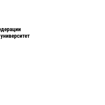
едерации
 университет