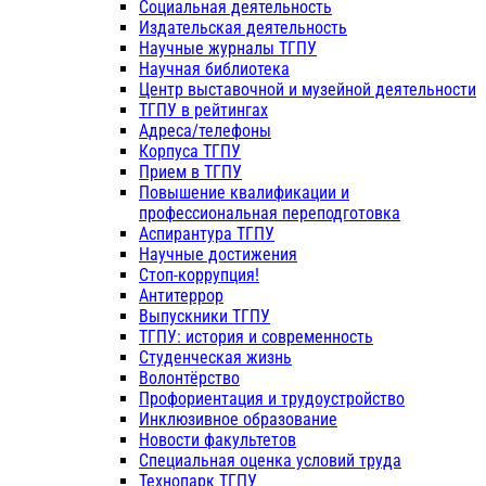
Социальная деятельность
Издательская деятельность
Научные журналы ТГПУ
Научная библиотека
Центр выставочной и музейной деятельности
ТГПУ в рейтингах
Адреса/телефоны
Корпуса ТГПУ
Прием в ТГПУ
Повышение квалификации и
профессиональная переподготовка
Аспирантура ТГПУ
Научные достижения
Стоп-коррупция!
Антитеррор
Выпускники ТГПУ
ТГПУ: история и современность
Студенческая жизнь
Волонтёрство
Профориентация и трудоустройство
Инклюзивное образование
Новости факультетов
Специальная оценка условий труда
Технопарк ТГПУ