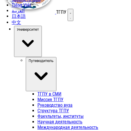
Tiếng Việt
العربية
ТГПУ
Открыть меню
日本語
中文
Университет
Путеводитель
ТГПУ в СМИ
Миссия ТГПУ
Руководство вуза
Структура ТГПУ
Факультеты, институты
Научная деятельность
Международная деятельность