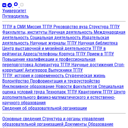
Университет
Путеводитель
ТГПУ в СМИ
Миссия ТГПУ
Руководство вуза
Структура ТГПУ
Факультеты, институты
Научная деятельность
Международная
деятельность
Социальная деятельность
Издательская
деятельность
Научные журналы ТГПУ
Научная библиотека
Центр выставочной и музейной деятельности
ТГПУ в
рейтингах
Адреса/телефоны
Корпуса ТГПУ
Прием в ТГПУ
Повышение квалификации и профессиональная
переподготовка
Аспирантура ТГПУ
Научные достижения
Стоп-
коррупция!
Антитеррор
Выпускники ТГПУ
ТГПУ: история и современность
Студенческая жизнь
Волонтёрство
Профориентация и трудоустройство
Инклюзивное образование
Новости факультетов
Специальная
оценка условий труда
Технопарк ТГПУ
Кванториум ТГПУ
Центр
дополнительного физико-математического и естественно-
научного образования
Сведения об образовательной организации
Основные сведения
Структура и органы управления
образовательной организацией
Документы
Образование