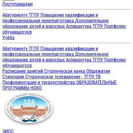
Поступающему
Абитуриенту ТГПУ
Повышение квалификации и
профессиональная переподготовка
Дополнительное
образование детей и взрослых
Аспирантура ТГПУ
Портфолио
обучающегося
Учёба
Абитуриенту ТГПУ
Повышение квалификации и
профессиональная переподготовка
Дополнительное
образование детей и взрослых
Аспирантура ТГПУ
Портфолио
обучающегося
Расписание занятий
Студенческая наука
Общежития
Стипендии
Студенческое телевидение - ТГПУ ТВ
Профориентация и трудоустройство
ОБРАЗОВАТЕЛЬНЫЕ
ПРОГРАММЫ
НОКО
ЭИОС