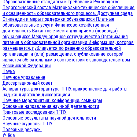
Образовательные стандарты и требования
Руководство
Педагогический состав
Материально-техническое обеспечение
и оснащенность образовательного процесса. Доступная среда
Стипендии и меры поддержки обучающихся
Платные
образовательные услуги
Финансово-хозяйственная
деятельность
Вакантные места для приема (перевода)
обучающихся
Международное сотрудничество
Организация
питания в образовательной организации
Информация, которая
размещается, публикуется по решению образовательной
организации, и (или) размещение, опубликование которой
является обязательным в соответствии с законодательством
Российской Федерации
Наука
Научное управление
Диссертационный совет
Аспирантура, докторантура ТГПУ, прикрепление для работы
над кандидатской диссертацией
Научные мероприятия: конференции, семинары
Основные направления научной деятельности
Грантовые исследования ТГПУ
Основные результаты научной деятельности
Научные журналы ТГПУ
Полезные ресурсы
Учёба