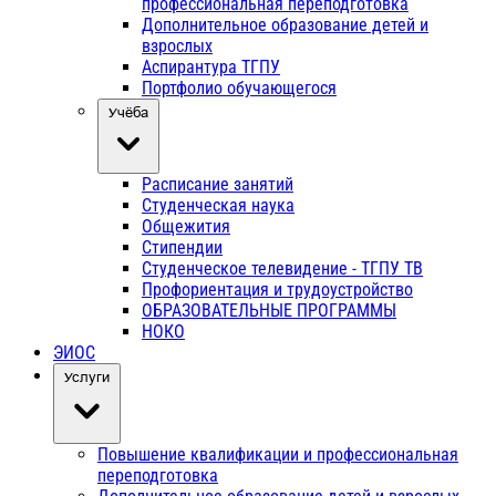
профессиональная переподготовка
Дополнительное образование детей и
взрослых
Аспирантура ТГПУ
Портфолио обучающегося
Учёба
Расписание занятий
Студенческая наука
Общежития
Стипендии
Студенческое телевидение - ТГПУ ТВ
Профориентация и трудоустройство
ОБРАЗОВАТЕЛЬНЫЕ ПРОГРАММЫ
НОКО
ЭИОС
Услуги
Повышение квалификации и профессиональная
переподготовка