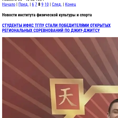
Начало
|
Пред.
|
6
7
8
9
10
|
След.
|
Конец
Новости института физической культуры и спорта
СТУДЕНТЫ ИФКС ТГПУ СТАЛИ ПОБЕДИТЕЛЯМИ ОТКРЫТЫХ
РЕГИОНАЛЬНЫХ СОРЕВНОВАНИЙ ПО ДЖИУ-ДЖИТСУ