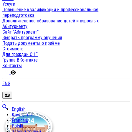
Услуги
Повышение квалификации и профессиональная
переподготовка
Дополнительное образование детей и взрослых
Абитуриенту
Сайт "Абитуриент"
Выбрать программу обучения
Подать документы о приёме
Стоимость
Для граждан СНГ
Группа ВКонтакте
Контакты
ENG
English
Қазақ тілі
Français
Polski
Забони тоҷикӣ