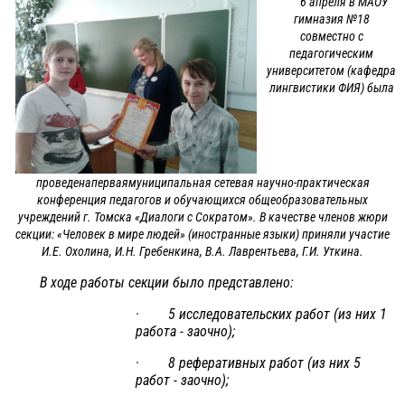
6 апреля в МАОУ
гимназия №18
совместно с
педагогическим
университетом (кафедра
лингвистики ФИЯ) была
проведенаперваямуниципальная сетевая научно-практическая
конференция педагогов и обучающихся общеобразовательных
учреждений г. Томска «Диалоги с Сократом». В качестве членов жюри
секции: «Человек в мире людей» (иностранные языки) приняли участие
И.Е. Охолина, И.Н. Гребенкина, В.А. Лаврентьева, Г.И. Уткина.
В ходе работы секции было представлено:
· 5 исследовательских работ (из них 1
работа - заочно);
· 8 реферативных работ (из них 5
работ - заочно);