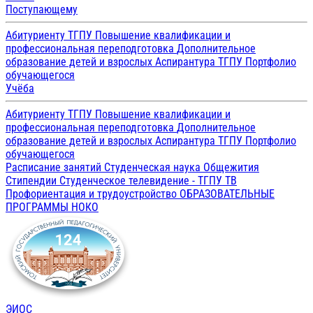
Поступающему
Абитуриенту ТГПУ
Повышение квалификации и
профессиональная переподготовка
Дополнительное
образование детей и взрослых
Аспирантура ТГПУ
Портфолио
обучающегося
Учёба
Абитуриенту ТГПУ
Повышение квалификации и
профессиональная переподготовка
Дополнительное
образование детей и взрослых
Аспирантура ТГПУ
Портфолио
обучающегося
Расписание занятий
Студенческая наука
Общежития
Стипендии
Студенческое телевидение - ТГПУ ТВ
Профориентация и трудоустройство
ОБРАЗОВАТЕЛЬНЫЕ
ПРОГРАММЫ
НОКО
ЭИОС