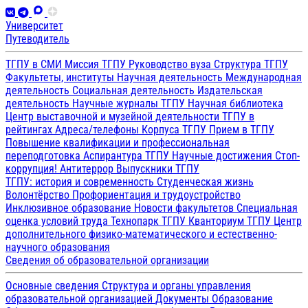
Университет
Путеводитель
ТГПУ в СМИ
Миссия ТГПУ
Руководство вуза
Структура ТГПУ
Факультеты, институты
Научная деятельность
Международная
деятельность
Социальная деятельность
Издательская
деятельность
Научные журналы ТГПУ
Научная библиотека
Центр выставочной и музейной деятельности
ТГПУ в
рейтингах
Адреса/телефоны
Корпуса ТГПУ
Прием в ТГПУ
Повышение квалификации и профессиональная
переподготовка
Аспирантура ТГПУ
Научные достижения
Стоп-
коррупция!
Антитеррор
Выпускники ТГПУ
ТГПУ: история и современность
Студенческая жизнь
Волонтёрство
Профориентация и трудоустройство
Инклюзивное образование
Новости факультетов
Специальная
оценка условий труда
Технопарк ТГПУ
Кванториум ТГПУ
Центр
дополнительного физико-математического и естественно-
научного образования
Сведения об образовательной организации
Основные сведения
Структура и органы управления
образовательной организацией
Документы
Образование