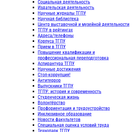
Социальная деятельность
Издательская деятельность
Научные журналы ТГПУ
Научная библиотека
Центр выставочной и музейной деятельности
ТГПУ в рейтингах
Адреса/телефоны
Корпуса ТГПУ
Прием в ТГПУ
Повышение квалификации и
профессиональная переподготовка
Аспирантура ТГПУ
Научные достижения
Стоп-коррупция!
Антитеррор
Выпускники ТГПУ
ТГПУ: история и современность
Студенческая жизнь
Волонтёрство
Профориентация и трудоустройство
Инклюзивное образование
Новости факультетов
Специальная оценка условий труда
Технопарк ТГПУ