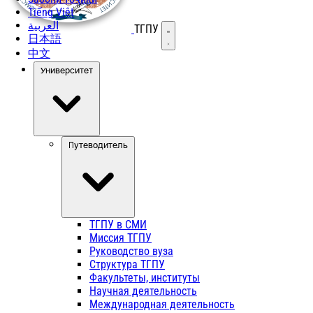
Tiếng Việt
العربية
ТГПУ
Открыть меню
日本語
中文
Университет
Путеводитель
ТГПУ в СМИ
Миссия ТГПУ
Руководство вуза
Структура ТГПУ
Факультеты, институты
Научная деятельность
Международная деятельность