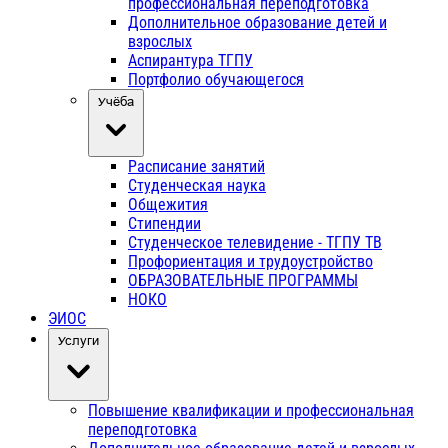
профессиональная переподготовка
Дополнительное образование детей и
взрослых
Аспирантура ТГПУ
Портфолио обучающегося
Учёба
Расписание занятий
Студенческая наука
Общежития
Стипендии
Студенческое телевидение - ТГПУ ТВ
Профориентация и трудоустройство
ОБРАЗОВАТЕЛЬНЫЕ ПРОГРАММЫ
НОКО
ЭИОС
Услуги
Повышение квалификации и профессиональная
переподготовка