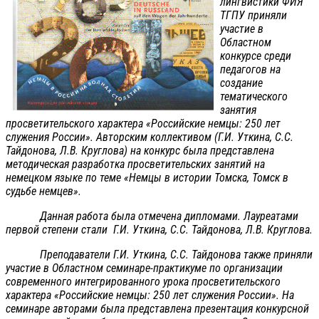
лингвистики ФИЯ
ТГПУ приняли
участие в
Областном
конкурсе среди
педагогов на
создание
тематического
занятия
просветительского характера «Российские немцы: 250 лет
служения России». Авторским коллективом (Г.И. Уткина, С.С.
Тайдонова, Л.В. Круглова) на конкурс была представлена
методическая разработка просветительских занятий на
немецком языке по теме «Немцы в истории Томска, Томск в
судьбе немцев».
Данная работа была отмечена дипломами. Лауреатами
первой степени стали Г.И. Уткина, С.С. Тайдонова, Л.В. Круглова.
Преподаватели Г.И. Уткина, С.С. Тайдонова также приняли
участие в Областном семинаре-практикуме по организации
современного интегрированного урока просветительского
характера «Российские немцы: 250 лет служения России». На
семинаре авторами была представлена презентация конкурсной