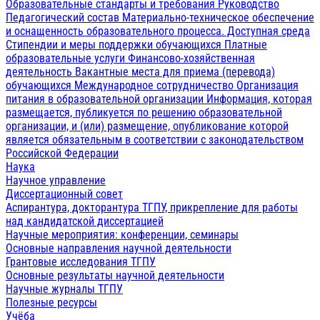
Образовательные стандарты и требования
Руководство
Педагогический состав
Материально-техническое обеспечение
и оснащенность образовательного процесса. Доступная среда
Стипендии и меры поддержки обучающихся
Платные
образовательные услуги
Финансово-хозяйственная
деятельность
Вакантные места для приема (перевода)
обучающихся
Международное сотрудничество
Организация
питания в образовательной организации
Информация, которая
размещается, публикуется по решению образовательной
организации, и (или) размещение, опубликование которой
является обязательным в соответствии с законодательством
Российской Федерации
Наука
Научное управление
Диссертационный совет
Аспирантура, докторантура ТГПУ, прикрепление для работы
над кандидатской диссертацией
Научные мероприятия: конференции, семинары
Основные направления научной деятельности
Грантовые исследования ТГПУ
Основные результаты научной деятельности
Научные журналы ТГПУ
Полезные ресурсы
Учёба