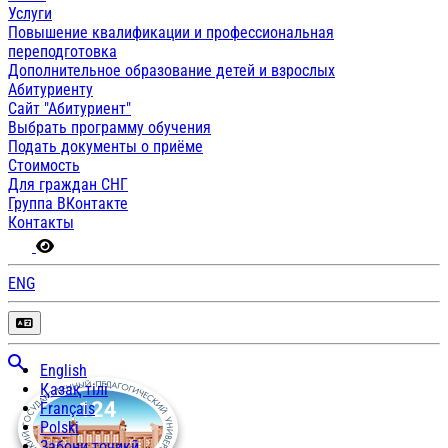
Услуги
Повышение квалификации и профессиональная
переподготовка
Дополнительное образование детей и взрослых
Абитуриенту
Сайт "Абитуриент"
Выбрать программу обучения
Подать документы о приёме
Стоимость
Для граждан СНГ
Группа ВКонтакте
Контакты
ENG
English
Қазақ тілі
Français
Polski
Забони тоҷикӣ