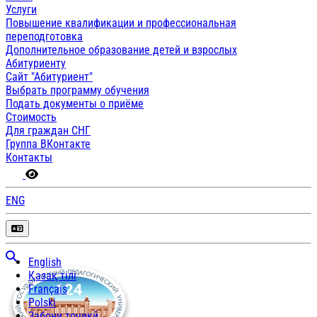
Услуги
Повышение квалификации и профессиональная
переподготовка
Дополнительное образование детей и взрослых
Абитуриенту
Сайт "Абитуриент"
Выбрать программу обучения
Подать документы о приёме
Стоимость
Для граждан СНГ
Группа ВКонтакте
Контакты
ENG
English
Қазақ тілі
Français
Polski
Забони тоҷикӣ