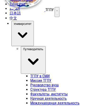
Tiếng Việt
العربية
ТГПУ
Открыть меню
日本語
中文
Университет
Путеводитель
ТГПУ в СМИ
Миссия ТГПУ
Руководство вуза
Структура ТГПУ
Факультеты, институты
Научная деятельность
Международная деятельность