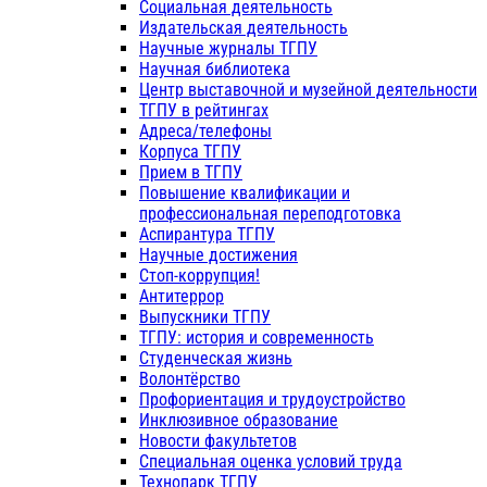
Социальная деятельность
Издательская деятельность
Научные журналы ТГПУ
Научная библиотека
Центр выставочной и музейной деятельности
ТГПУ в рейтингах
Адреса/телефоны
Корпуса ТГПУ
Прием в ТГПУ
Повышение квалификации и
профессиональная переподготовка
Аспирантура ТГПУ
Научные достижения
Стоп-коррупция!
Антитеррор
Выпускники ТГПУ
ТГПУ: история и современность
Студенческая жизнь
Волонтёрство
Профориентация и трудоустройство
Инклюзивное образование
Новости факультетов
Специальная оценка условий труда
Технопарк ТГПУ