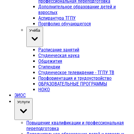
профессиональная переподготовка
Дополнительное образование детей и
взрослых
Аспирантура ТГПУ
Портфолио обучающегося
Учёба
Расписание занятий
Студенческая наука
Общежития
Стипендии
Студенческое телевидение - ТГПУ ТВ
Профориентация и трудоустройство
ОБРАЗОВАТЕЛЬНЫЕ ПРОГРАММЫ
НОКО
ЭИОС
Услуги
Повышение квалификации и профессиональная
переподготовка