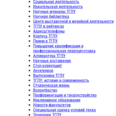
Социальная деятельность
Издательская деятельность
Научные журналы ТГПУ
Научная библиотека
Центр выставочной и музейной деятельности
ТГПУ в рейтингах
Адреса/телефоны
Корпуса ТГПУ
Прием в ТГПУ
Повышение квалификации и
профессиональная переподготовка
Аспирантура ТГПУ
Научные достижения
Стоп-коррупция!
Антитеррор
Выпускники ТГПУ
ТГПУ: история и современность
Студенческая жизнь
Волонтёрство
Профориентация и трудоустройство
Инклюзивное образование
Новости факультетов
Специальная оценка условий труда
Технопарк ТГПУ