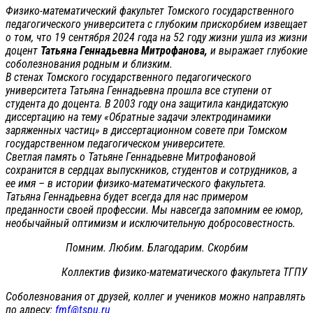
Физико-математический факультет Томского государственного
педагогического университета с глубоким прискорбием извещает
о том, что 19 сентября 2024 года на 52 году жизни ушла из жизни
доцент
Татьяна Геннадьевна Митрофанова,
и выражает глубокие
соболезнования родным и близким.
В стенах Томского государственного педагогического
университета Татьяна Геннадьевна прошла все ступени от
студента до доцента. В 2003 году она защитила кандидатскую
диссертацию на тему «Обратные задачи электродинамики
заряженных частиц» в диссертационном совете при Томском
государственном педагогическом университете.
Светлая память о Татьяне Геннадьевне Митрофановой
сохранится в сердцах выпускников, студентов и сотрудников, а
ее имя – в истории физико-математического факультета.
Татьяна Геннадьевна будет всегда для нас примером
преданности своей профессии. Мы навсегда запомним ее юмор,
необычайный оптимизм и исключительную добросовестность.
Помним. Любим. Благодарим. Скорбим
Коллектив физико-математического факультета ТГПУ
Соболезнования от друзей, коллег и учеников можно направлять
по адресу:
fmf@tspu.ru