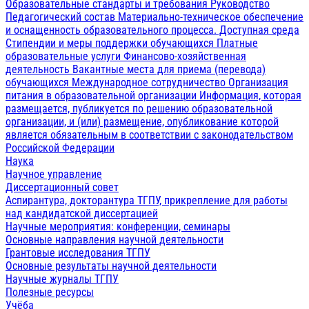
Образовательные стандарты и требования
Руководство
Педагогический состав
Материально-техническое обеспечение
и оснащенность образовательного процесса. Доступная среда
Стипендии и меры поддержки обучающихся
Платные
образовательные услуги
Финансово-хозяйственная
деятельность
Вакантные места для приема (перевода)
обучающихся
Международное сотрудничество
Организация
питания в образовательной организации
Информация, которая
размещается, публикуется по решению образовательной
организации, и (или) размещение, опубликование которой
является обязательным в соответствии с законодательством
Российской Федерации
Наука
Научное управление
Диссертационный совет
Аспирантура, докторантура ТГПУ, прикрепление для работы
над кандидатской диссертацией
Научные мероприятия: конференции, семинары
Основные направления научной деятельности
Грантовые исследования ТГПУ
Основные результаты научной деятельности
Научные журналы ТГПУ
Полезные ресурсы
Учёба