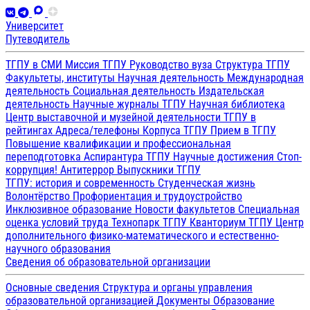
Университет
Путеводитель
ТГПУ в СМИ
Миссия ТГПУ
Руководство вуза
Структура ТГПУ
Факультеты, институты
Научная деятельность
Международная
деятельность
Социальная деятельность
Издательская
деятельность
Научные журналы ТГПУ
Научная библиотека
Центр выставочной и музейной деятельности
ТГПУ в
рейтингах
Адреса/телефоны
Корпуса ТГПУ
Прием в ТГПУ
Повышение квалификации и профессиональная
переподготовка
Аспирантура ТГПУ
Научные достижения
Стоп-
коррупция!
Антитеррор
Выпускники ТГПУ
ТГПУ: история и современность
Студенческая жизнь
Волонтёрство
Профориентация и трудоустройство
Инклюзивное образование
Новости факультетов
Специальная
оценка условий труда
Технопарк ТГПУ
Кванториум ТГПУ
Центр
дополнительного физико-математического и естественно-
научного образования
Сведения об образовательной организации
Основные сведения
Структура и органы управления
образовательной организацией
Документы
Образование