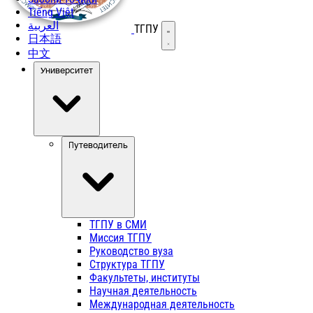
Tiếng Việt
العربية
ТГПУ
Открыть меню
日本語
中文
Университет
Путеводитель
ТГПУ в СМИ
Миссия ТГПУ
Руководство вуза
Структура ТГПУ
Факультеты, институты
Научная деятельность
Международная деятельность