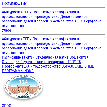
Поступающему
Абитуриенту ТГПУ
Повышение квалификации и
профессиональная переподготовка
Дополнительное
образование детей и взрослых
Аспирантура ТГПУ
Портфолио
обучающегося
Учёба
Абитуриенту ТГПУ
Повышение квалификации и
профессиональная переподготовка
Дополнительное
образование детей и взрослых
Аспирантура ТГПУ
Портфолио
обучающегося
Расписание занятий
Студенческая наука
Общежития
Стипендии
Студенческое телевидение - ТГПУ ТВ
Профориентация и трудоустройство
ОБРАЗОВАТЕЛЬНЫЕ
ПРОГРАММЫ
НОКО
ЭИОС