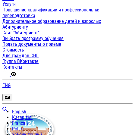
Услуги
Повышение квалификации и профессиональная
переподготовка
Дополнительное образование детей и взрослых
Абитуриенту
Сайт "Абитуриент"
Выбрать программу обучения
Подать документы о приёме
Стоимость
Для граждан СНГ
Группа ВКонтакте
Контакты
ENG
English
Қазақ тілі
Français
Polski
Забони тоҷикӣ