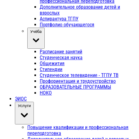
профессиональная переподготовка
Дополнительное образование детей и
взрослых
Аспирантура ТГПУ
Портфолио обучающегося
Учёба
Расписание занятий
Студенческая наука
Общежития
Стипендии
Студенческое телевидение - ТГПУ ТВ
Профориентация и трудоустройство
ОБРАЗОВАТЕЛЬНЫЕ ПРОГРАММЫ
НОКО
ЭИОС
Услуги
Повышение квалификации и профессиональная
переподготовка