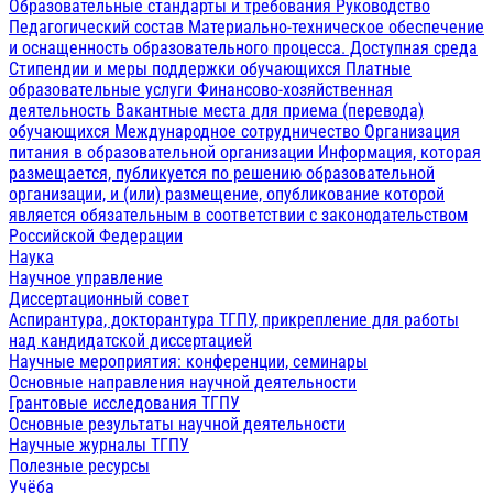
Образовательные стандарты и требования
Руководство
Педагогический состав
Материально-техническое обеспечение
и оснащенность образовательного процесса. Доступная среда
Стипендии и меры поддержки обучающихся
Платные
образовательные услуги
Финансово-хозяйственная
деятельность
Вакантные места для приема (перевода)
обучающихся
Международное сотрудничество
Организация
питания в образовательной организации
Информация, которая
размещается, публикуется по решению образовательной
организации, и (или) размещение, опубликование которой
является обязательным в соответствии с законодательством
Российской Федерации
Наука
Научное управление
Диссертационный совет
Аспирантура, докторантура ТГПУ, прикрепление для работы
над кандидатской диссертацией
Научные мероприятия: конференции, семинары
Основные направления научной деятельности
Грантовые исследования ТГПУ
Основные результаты научной деятельности
Научные журналы ТГПУ
Полезные ресурсы
Учёба