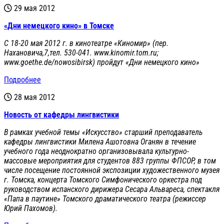
29 мая 2012
«Дни немецкого кино» в Томске
C 18-20 мая 2012 г. в кинотеатре «Киномир» (пер.
Нахановича,7,тел. 530-041. www.kinomir.tom.ru;
www.goethe.de/nowosibirsk) пройдут «Дни немецкого кино»
Подробнее
28 мая 2012
Новость от кафедры лингвистики
В рамках учебной темы «Искусство» старший преподаватель
кафедры лингвистики Милена Ашотовна Оганян в течение
учебного года неоднократно организовывала культурно-
массовые мероприятия для студентов 883
группы ФП
C
ОР, в том
числе посещение постоянной экспозиции художественного музея
г. Томска, концерта Томского Симфонического оркестра под
руководством испанского дирижера Сесара Альвареса, спектакля
«Папа в паутине» Томского драматического театра (режиссер
Юрий Пахомов).