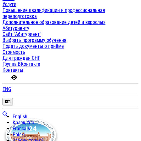
Услуги
Повышение квалификации и профессиональная
переподготовка
Дополнительное образование детей и взрослых
Абитуриенту
Сайт "Абитуриент"
Выбрать программу обучения
Подать документы о приёме
Стоимость
Для граждан СНГ
Группа ВКонтакте
Контакты
ENG
English
Қазақ тілі
Français
Polski
Забони тоҷикӣ