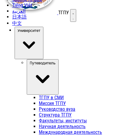
Tiếng Việt
العربية
ТГПУ
Открыть меню
日本語
中文
Университет
Путеводитель
ТГПУ в СМИ
Миссия ТГПУ
Руководство вуза
Структура ТГПУ
Факультеты, институты
Научная деятельность
Международная деятельность