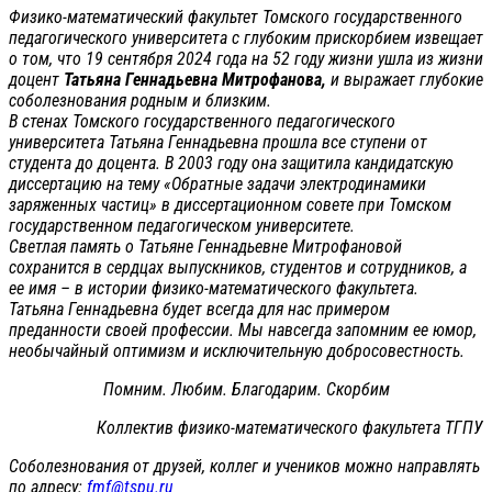
Физико-математический факультет Томского государственного
педагогического университета с глубоким прискорбием извещает
о том, что 19 сентября 2024 года на 52 году жизни ушла из жизни
доцент
Татьяна Геннадьевна Митрофанова,
и выражает глубокие
соболезнования родным и близким.
В стенах Томского государственного педагогического
университета Татьяна Геннадьевна прошла все ступени от
студента до доцента. В 2003 году она защитила кандидатскую
диссертацию на тему «Обратные задачи электродинамики
заряженных частиц» в диссертационном совете при Томском
государственном педагогическом университете.
Светлая память о Татьяне Геннадьевне Митрофановой
сохранится в сердцах выпускников, студентов и сотрудников, а
ее имя – в истории физико-математического факультета.
Татьяна Геннадьевна будет всегда для нас примером
преданности своей профессии. Мы навсегда запомним ее юмор,
необычайный оптимизм и исключительную добросовестность.
Помним. Любим. Благодарим. Скорбим
Коллектив физико-математического факультета ТГПУ
Соболезнования от друзей, коллег и учеников можно направлять
по адресу:
fmf@tspu.ru