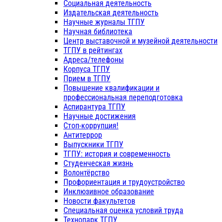
Социальная деятельность
Издательская деятельность
Научные журналы ТГПУ
Научная библиотека
Центр выставочной и музейной деятельности
ТГПУ в рейтингах
Адреса/телефоны
Корпуса ТГПУ
Прием в ТГПУ
Повышение квалификации и
профессиональная переподготовка
Аспирантура ТГПУ
Научные достижения
Стоп-коррупция!
Антитеррор
Выпускники ТГПУ
ТГПУ: история и современность
Студенческая жизнь
Волонтёрство
Профориентация и трудоустройство
Инклюзивное образование
Новости факультетов
Специальная оценка условий труда
Технопарк ТГПУ