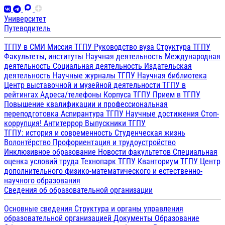
Университет
Путеводитель
ТГПУ в СМИ
Миссия ТГПУ
Руководство вуза
Структура ТГПУ
Факультеты, институты
Научная деятельность
Международная
деятельность
Социальная деятельность
Издательская
деятельность
Научные журналы ТГПУ
Научная библиотека
Центр выставочной и музейной деятельности
ТГПУ в
рейтингах
Адреса/телефоны
Корпуса ТГПУ
Прием в ТГПУ
Повышение квалификации и профессиональная
переподготовка
Аспирантура ТГПУ
Научные достижения
Стоп-
коррупция!
Антитеррор
Выпускники ТГПУ
ТГПУ: история и современность
Студенческая жизнь
Волонтёрство
Профориентация и трудоустройство
Инклюзивное образование
Новости факультетов
Специальная
оценка условий труда
Технопарк ТГПУ
Кванториум ТГПУ
Центр
дополнительного физико-математического и естественно-
научного образования
Сведения об образовательной организации
Основные сведения
Структура и органы управления
образовательной организацией
Документы
Образование