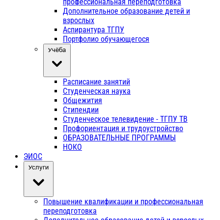
профессиональная переподготовка
Дополнительное образование детей и
взрослых
Аспирантура ТГПУ
Портфолио обучающегося
Учёба
Расписание занятий
Студенческая наука
Общежития
Стипендии
Студенческое телевидение - ТГПУ ТВ
Профориентация и трудоустройство
ОБРАЗОВАТЕЛЬНЫЕ ПРОГРАММЫ
НОКО
ЭИОС
Услуги
Повышение квалификации и профессиональная
переподготовка