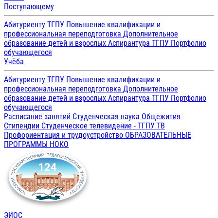
Поступающему
Абитуриенту ТГПУ
Повышение квалификации и
профессиональная переподготовка
Дополнительное
образование детей и взрослых
Аспирантура ТГПУ
Портфолио
обучающегося
Учёба
Абитуриенту ТГПУ
Повышение квалификации и
профессиональная переподготовка
Дополнительное
образование детей и взрослых
Аспирантура ТГПУ
Портфолио
обучающегося
Расписание занятий
Студенческая наука
Общежития
Стипендии
Студенческое телевидение - ТГПУ ТВ
Профориентация и трудоустройство
ОБРАЗОВАТЕЛЬНЫЕ
ПРОГРАММЫ
НОКО
ЭИОС