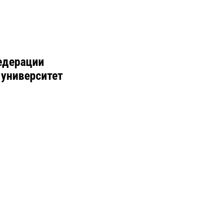
едерации
 университет