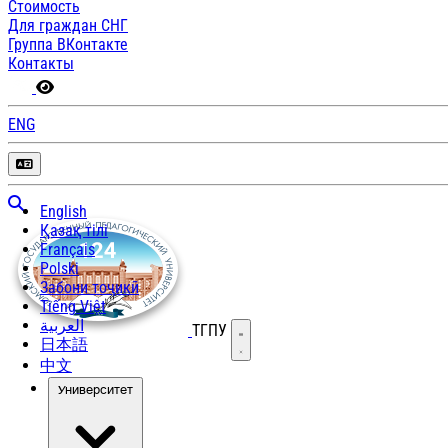
Стоимость
Для граждан СНГ
Группа ВКонтакте
Контакты
ENG
English
Қазақ тілі
Français
Polski
Забони тоҷикӣ
Tiếng Việt
العربية
ТГПУ
Открыть меню
日本語
中文
Университет