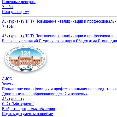
Полезные ресурсы
Учёба
Поступающему
Абитуриенту ТГПУ
Повышение квалификации и профессиональн
Учёба
Абитуриенту ТГПУ
Повышение квалификации и профессиональн
Расписание занятий
Студенческая наука
Общежития
Стипенди
ЭИОС
Услуги
Повышение квалификации и профессиональная переподготовка
Дополнительное образование детей и взрослых
Абитуриенту
Сайт "Абитуриент"
Выбрать программу обучения
Подать документы о приёме