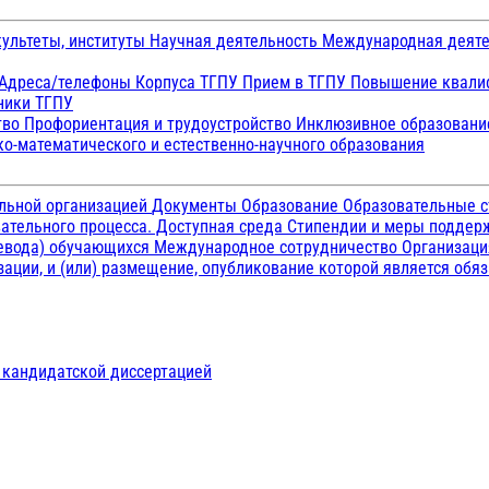
ультеты, институты
Научная деятельность
Международная деят
Адреса/телефоны
Корпуса ТГПУ
Прием в ТГПУ
Повышение квалиф
ники ТГПУ
тво
Профориентация и трудоустройство
Инклюзивное образован
о-математического и естественно-научного образования
ельной организацией
Документы
Образование
Образовательные с
ательного процесса. Доступная среда
Стипендии и меры подде
ревода) обучающихся
Международное сотрудничество
Организаци
ации, и (или) размещение, опубликование которой является обя
д кандидатской диссертацией