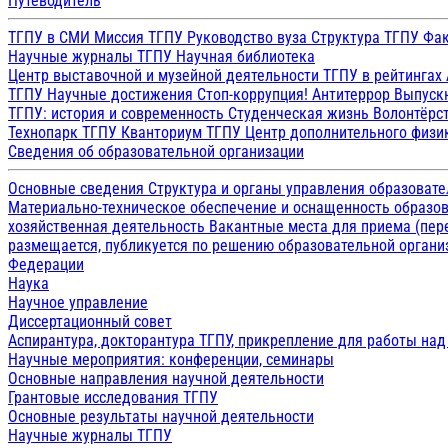
Путеводитель
ТГПУ в СМИ
Миссия ТГПУ
Руководство вуза
Структура ТГПУ
Фак
Научные журналы ТГПУ
Научная библиотека
Центр выставочной и музейной деятельности
ТГПУ в рейтингах
ТГПУ
Научные достижения
Стоп-коррупция!
Антитеррор
Выпуск
ТГПУ: история и современность
Студенческая жизнь
Волонтёрс
Технопарк ТГПУ
Кванториум ТГПУ
Центр дополнительного физик
Сведения об образовательной организации
Основные сведения
Структура и органы управления образоват
Материально-техническое обеспечение и оснащенность образов
хозяйственная деятельность
Вакантные места для приема (пе
размещается, публикуется по решению образовательной организ
Федерации
Наука
Научное управление
Диссертационный совет
Аспирантура, докторантура ТГПУ, прикрепление для работы на
Научные мероприятия: конференции, семинары
Основные направления научной деятельности
Грантовые исследования ТГПУ
Основные результаты научной деятельности
Научные журналы ТГПУ