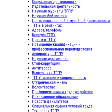
Социальная деятельность
Издательская деятельность
Научные журналы ТГПУ
Научная библиотека
Центр выставочной и музейной деятельности
ТГПУ в рейтингах
Адреса/телефоны
Корпуса ТГПУ
Прием в ТГПУ
Повышение квалификации и
профессиональная переподготовка
Аспирантура ТГПУ
Научные достижения
Стоп-коррупция!
Антитеррор
Выпускники ТГПУ
ТГПУ: история и современность
Студенческая жизнь
Волонтёрство
Профориентация и трудоустройство
Инклюзивное образование
Новости факультетов
Специальная оценка условий труда
Технопарк ТГПУ