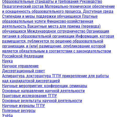
Образовательные стандарты и требования
Руководство
Педагогический состав
Материально-техническое обеспечение
и оснащенность образовательного процесса. Доступная среда
Стипендии и меры поддержки обучающихся
Платные
образовательные услуги
Финансово-хозяйственная
деятельность
Вакантные места для приема (перевода)
обучающихся
Международное сотрудничество
Организация
питания в образовательной организации
Информация, которая
размещается, публикуется по решению образовательной
организации, и (или) размещение, опубликование которой
является обязательным в соответствии с законодательством
Российской Федерации
Наука
Научное управление
Диссертационный совет
Аспирантура, докторантура ТГПУ, прикрепление для работы
над кандидатской диссертацией
Научные мероприятия: конференции, семинары
Основные направления научной деятельности
Грантовые исследования ТГПУ
Основные результаты научной деятельности
Научные журналы ТГПУ
Полезные ресурсы
Учёба