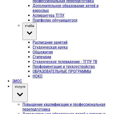
профессиональная переподготовка
Дополнительное образование детей и
взрослых
Аспирантура ТГПУ
Портфолио обучающегося
Учёба
Расписание занятий
Студенческая наука
Общежития
Стипендии
Студенческое телевидение - ТГПУ ТВ
Профориентация и трудоустройство
ОБРАЗОВАТЕЛЬНЫЕ ПРОГРАММЫ
НОКО
ЭИОС
Услуги
Повышение квалификации и профессиональная
переподготовка