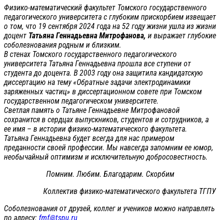
Физико-математический факультет Томского государственного
педагогического университета с глубоким прискорбием извещает
о том, что 19 сентября 2024 года на 52 году жизни ушла из жизни
доцент
Татьяна Геннадьевна Митрофанова,
и выражает глубокие
соболезнования родным и близким.
В стенах Томского государственного педагогического
университета Татьяна Геннадьевна прошла все ступени от
студента до доцента. В 2003 году она защитила кандидатскую
диссертацию на тему «Обратные задачи электродинамики
заряженных частиц» в диссертационном совете при Томском
государственном педагогическом университете.
Светлая память о Татьяне Геннадьевне Митрофановой
сохранится в сердцах выпускников, студентов и сотрудников, а
ее имя – в истории физико-математического факультета.
Татьяна Геннадьевна будет всегда для нас примером
преданности своей профессии. Мы навсегда запомним ее юмор,
необычайный оптимизм и исключительную добросовестность.
Помним. Любим. Благодарим. Скорбим
Коллектив физико-математического факультета ТГПУ
Соболезнования от друзей, коллег и учеников можно направлять
по адресу:
fmf@tspu.ru