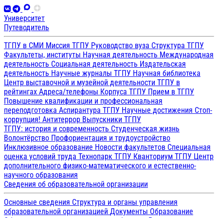
Университет
Путеводитель
ТГПУ в СМИ
Миссия ТГПУ
Руководство вуза
Структура ТГПУ
Факультеты, институты
Научная деятельность
Международная
деятельность
Социальная деятельность
Издательская
деятельность
Научные журналы ТГПУ
Научная библиотека
Центр выставочной и музейной деятельности
ТГПУ в
рейтингах
Адреса/телефоны
Корпуса ТГПУ
Прием в ТГПУ
Повышение квалификации и профессиональная
переподготовка
Аспирантура ТГПУ
Научные достижения
Стоп-
коррупция!
Антитеррор
Выпускники ТГПУ
ТГПУ: история и современность
Студенческая жизнь
Волонтёрство
Профориентация и трудоустройство
Инклюзивное образование
Новости факультетов
Специальная
оценка условий труда
Технопарк ТГПУ
Кванториум ТГПУ
Центр
дополнительного физико-математического и естественно-
научного образования
Сведения об образовательной организации
Основные сведения
Структура и органы управления
образовательной организацией
Документы
Образование