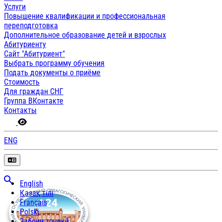
Услуги
Повышение квалификации и профессиональная
переподготовка
Дополнительное образование детей и взрослых
Абитуриенту
Сайт "Абитуриент"
Выбрать программу обучения
Подать документы о приёме
Стоимость
Для граждан СНГ
Группа ВКонтакте
Контакты
ENG
English
Қазақ тілі
Français
Polski
Забони тоҷикӣ