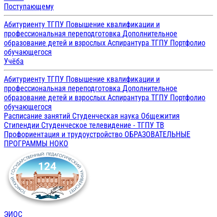
Поступающему
Абитуриенту ТГПУ
Повышение квалификации и
профессиональная переподготовка
Дополнительное
образование детей и взрослых
Аспирантура ТГПУ
Портфолио
обучающегося
Учёба
Абитуриенту ТГПУ
Повышение квалификации и
профессиональная переподготовка
Дополнительное
образование детей и взрослых
Аспирантура ТГПУ
Портфолио
обучающегося
Расписание занятий
Студенческая наука
Общежития
Стипендии
Студенческое телевидение - ТГПУ ТВ
Профориентация и трудоустройство
ОБРАЗОВАТЕЛЬНЫЕ
ПРОГРАММЫ
НОКО
ЭИОС