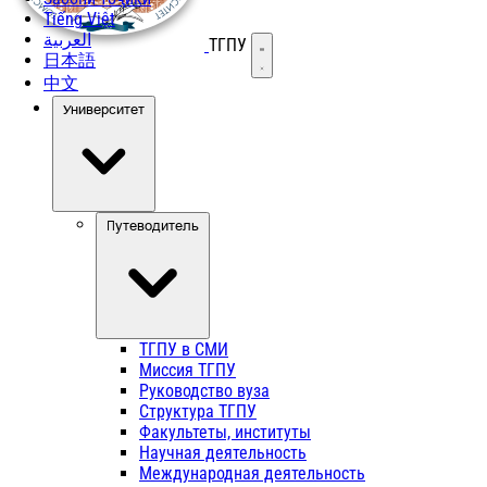
Tiếng Việt
العربية
ТГПУ
Открыть меню
日本語
中文
Университет
Путеводитель
ТГПУ в СМИ
Миссия ТГПУ
Руководство вуза
Структура ТГПУ
Факультеты, институты
Научная деятельность
Международная деятельность