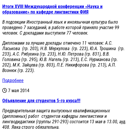
Итоги XVIII Международной конференции «Наука и
образование» по кафедре лингвистики ФИЯ
В подсекции Иностранный язык и иноязычная культура было
проведено 7 заседаний, в работе которой приняло участие 99
человек. С докладами выступили 77 человек.
Дипломами за лучшие доклады отмечено 11 человек: А.С.
Ласькова (гр. 203), Н.В. Меркулова (гр. 223), Ю.А. Трошина (гр.
233), А.С. Рябухина (гр. 233), Н.Ю. Петрова (гр. 831), В.В.
Головина (гр. 295), Ю.В. Нагель (гр. 213), Е.С. Нурманова (гр.
202), М.К. Зайцева (гр. 803), П.Е. Никифорова (гр. 213), А.П.
Вознюк (гр. 223).
Подробнее
7 мая 2014
Объявление для студентов 5-го курса!!!
Предварительная защита выпускных квалификационных
(дипломных) работ студентов кафедры лингвистики и
лингводидактики (группы 291-293) состоится 13 мая в 13.00, ауд.
408. Явка строго обязательна.