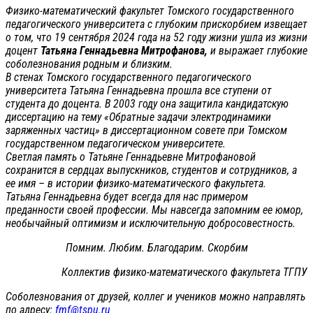
Физико-математический факультет Томского государственного
педагогического университета с глубоким прискорбием извещает
о том, что 19 сентября 2024 года на 52 году жизни ушла из жизни
доцент
Татьяна Геннадьевна Митрофанова,
и выражает глубокие
соболезнования родным и близким.
В стенах Томского государственного педагогического
университета Татьяна Геннадьевна прошла все ступени от
студента до доцента. В 2003 году она защитила кандидатскую
диссертацию на тему «Обратные задачи электродинамики
заряженных частиц» в диссертационном совете при Томском
государственном педагогическом университете.
Светлая память о Татьяне Геннадьевне Митрофановой
сохранится в сердцах выпускников, студентов и сотрудников, а
ее имя – в истории физико-математического факультета.
Татьяна Геннадьевна будет всегда для нас примером
преданности своей профессии. Мы навсегда запомним ее юмор,
необычайный оптимизм и исключительную добросовестность.
Помним. Любим. Благодарим. Скорбим
Коллектив физико-математического факультета ТГПУ
Соболезнования от друзей, коллег и учеников можно направлять
по адресу:
fmf@tspu.ru