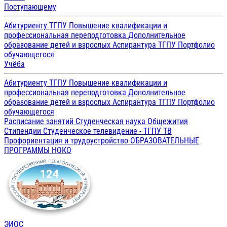
Поступающему
Абитуриенту ТГПУ
Повышение квалификации и
профессиональная переподготовка
Дополнительное
образование детей и взрослых
Аспирантура ТГПУ
Портфолио
обучающегося
Учёба
Абитуриенту ТГПУ
Повышение квалификации и
профессиональная переподготовка
Дополнительное
образование детей и взрослых
Аспирантура ТГПУ
Портфолио
обучающегося
Расписание занятий
Студенческая наука
Общежития
Стипендии
Студенческое телевидение - ТГПУ ТВ
Профориентация и трудоустройство
ОБРАЗОВАТЕЛЬНЫЕ
ПРОГРАММЫ
НОКО
ЭИОС