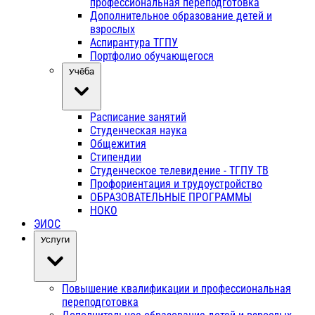
профессиональная переподготовка
Дополнительное образование детей и
взрослых
Аспирантура ТГПУ
Портфолио обучающегося
Учёба
Расписание занятий
Студенческая наука
Общежития
Стипендии
Студенческое телевидение - ТГПУ ТВ
Профориентация и трудоустройство
ОБРАЗОВАТЕЛЬНЫЕ ПРОГРАММЫ
НОКО
ЭИОС
Услуги
Повышение квалификации и профессиональная
переподготовка