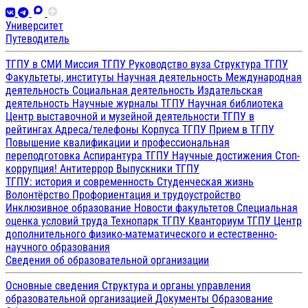
Университет
Путеводитель
ТГПУ в СМИ
Миссия ТГПУ
Руководство вуза
Структура ТГПУ
Факультеты, институты
Научная деятельность
Международная
деятельность
Социальная деятельность
Издательская
деятельность
Научные журналы ТГПУ
Научная библиотека
Центр выставочной и музейной деятельности
ТГПУ в
рейтингах
Адреса/телефоны
Корпуса ТГПУ
Прием в ТГПУ
Повышение квалификации и профессиональная
переподготовка
Аспирантура ТГПУ
Научные достижения
Стоп-
коррупция!
Антитеррор
Выпускники ТГПУ
ТГПУ: история и современность
Студенческая жизнь
Волонтёрство
Профориентация и трудоустройство
Инклюзивное образование
Новости факультетов
Специальная
оценка условий труда
Технопарк ТГПУ
Кванториум ТГПУ
Центр
дополнительного физико-математического и естественно-
научного образования
Сведения об образовательной организации
Основные сведения
Структура и органы управления
образовательной организацией
Документы
Образование