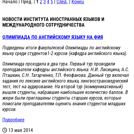
Начало | Пред. |
1
2
3
4
5
|
След.
|
Конец
НОВОСТИ ИНСТИТУТА ИНОСТРАННЫХ ЯЗЫКОВ И
МЕЖДУНАРОДНОГО СОТРУДНИЧЕСТВА
ОЛИМПИАДА ПО АНГЛИЙСКОМУ ЯЗЫКУ НА ФИЯ
Подведены итоги факультеской Олимпиады по английскому
языку среди студентов1-2 курсов (кафедра английского языка).
Олимпиада проходила в два тура. Первый тур проводили
преподаватели кафедры английского языка: Н.И. Лисицина, А.С.
Пташкин, С.Н. Татарченко, Т.П. Феофанова. Данный тур включал
задания по лексике английского языка, лингвострановедческий
тест, тест на аудирование. На второй тур (коммуникативный)
вышли студенты, набравшие наибольшее количество баллов. В
жюри были приглашены студенты старших курсов, которые
помогали преподавателям оценить знания студентов младших
курсов.
Подробнее
13 мая 2014