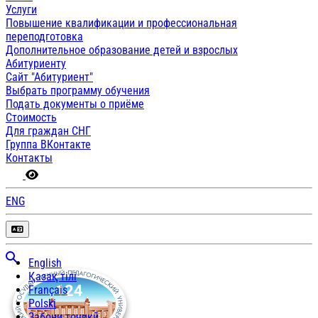
Услуги
Повышение квалификации и профессиональная
переподготовка
Дополнительное образование детей и взрослых
Абитуриенту
Сайт "Абитуриент"
Выбрать программу обучения
Подать документы о приёме
Стоимость
Для граждан СНГ
Группа ВКонтакте
Контакты
ENG
English
Қазақ тілі
Français
Polski
Забони тоҷикӣ