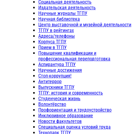
Социальная деятельность
Издательская деятельность
Научные журналы ТГПУ
Научная библиотека
Центр выставочной и музейной деятельности
ТГПУ в рейтингах
Адреса/телефоны
Корпуса ТГПУ
Прием в ТГПУ
Повышение квалификации и
профессиональная переподготовка
Аспирантура ТГПУ
Научные достижения
Стоп-коррупция!
Антитеррор
Выпускники ТГПУ
ТГПУ: история и современность
Студенческая жизнь
Волонтёрство
Профориентация и трудоустройство
Инклюзивное образование
Новости факультетов
Специальная оценка условий труда
Технопарк ТГПУ