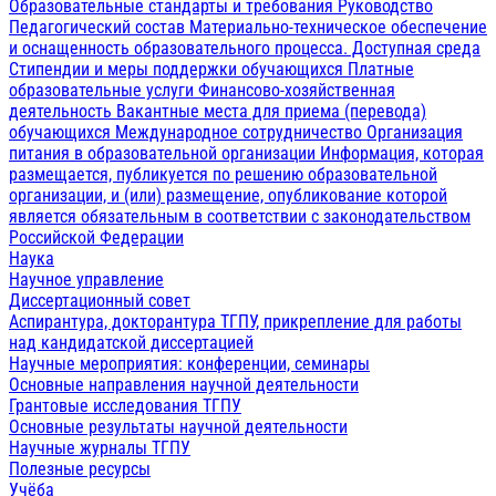
Образовательные стандарты и требования
Руководство
Педагогический состав
Материально-техническое обеспечение
и оснащенность образовательного процесса. Доступная среда
Стипендии и меры поддержки обучающихся
Платные
образовательные услуги
Финансово-хозяйственная
деятельность
Вакантные места для приема (перевода)
обучающихся
Международное сотрудничество
Организация
питания в образовательной организации
Информация, которая
размещается, публикуется по решению образовательной
организации, и (или) размещение, опубликование которой
является обязательным в соответствии с законодательством
Российской Федерации
Наука
Научное управление
Диссертационный совет
Аспирантура, докторантура ТГПУ, прикрепление для работы
над кандидатской диссертацией
Научные мероприятия: конференции, семинары
Основные направления научной деятельности
Грантовые исследования ТГПУ
Основные результаты научной деятельности
Научные журналы ТГПУ
Полезные ресурсы
Учёба