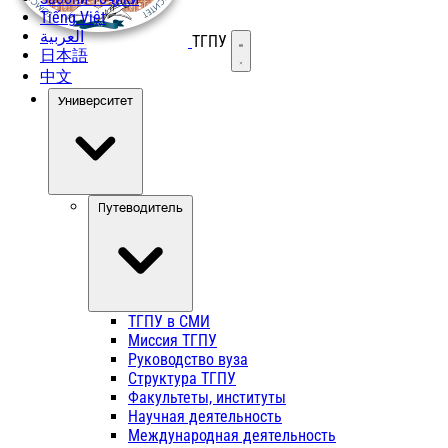
Tiếng Việt
العربية
ТГПУ
Открыть меню
日本語
中文
Университет
Путеводитель
ТГПУ в СМИ
Миссия ТГПУ
Руководство вуза
Структура ТГПУ
Факультеты, институты
Научная деятельность
Международная деятельность