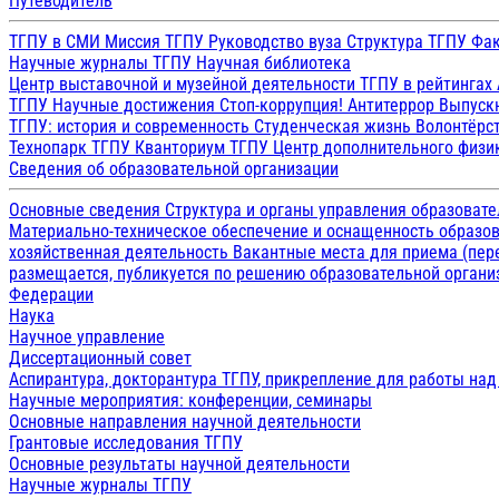
Путеводитель
ТГПУ в СМИ
Миссия ТГПУ
Руководство вуза
Структура ТГПУ
Фак
Научные журналы ТГПУ
Научная библиотека
Центр выставочной и музейной деятельности
ТГПУ в рейтингах
ТГПУ
Научные достижения
Стоп-коррупция!
Антитеррор
Выпуск
ТГПУ: история и современность
Студенческая жизнь
Волонтёрс
Технопарк ТГПУ
Кванториум ТГПУ
Центр дополнительного физик
Сведения об образовательной организации
Основные сведения
Структура и органы управления образоват
Материально-техническое обеспечение и оснащенность образов
хозяйственная деятельность
Вакантные места для приема (пе
размещается, публикуется по решению образовательной организ
Федерации
Наука
Научное управление
Диссертационный совет
Аспирантура, докторантура ТГПУ, прикрепление для работы на
Научные мероприятия: конференции, семинары
Основные направления научной деятельности
Грантовые исследования ТГПУ
Основные результаты научной деятельности
Научные журналы ТГПУ