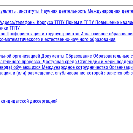
ультеты, институты
Научная деятельность
Международная деят
Адреса/телефоны
Корпуса ТГПУ
Прием в ТГПУ
Повышение квалиф
ники ТГПУ
тво
Профориентация и трудоустройство
Инклюзивное образован
о-математического и естественно-научного образования
ельной организацией
Документы
Образование
Образовательные с
ательного процесса. Доступная среда
Стипендии и меры подде
ревода) обучающихся
Международное сотрудничество
Организаци
ации, и (или) размещение, опубликование которой является обя
д кандидатской диссертацией