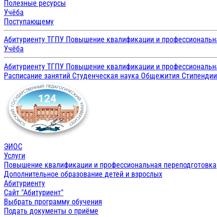
Полезные ресурсы
Учёба
Поступающему
Абитуриенту ТГПУ
Повышение квалификации и профессиональн
Учёба
Абитуриенту ТГПУ
Повышение квалификации и профессиональн
Расписание занятий
Студенческая наука
Общежития
Стипенди
ЭИОС
Услуги
Повышение квалификации и профессиональная переподготовка
Дополнительное образование детей и взрослых
Абитуриенту
Сайт "Абитуриент"
Выбрать программу обучения
Подать документы о приёме