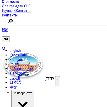
Стоимость
Для граждан СНГ
Группа ВКонтакте
Контакты
ENG
English
Қазақ тілі
Français
Polski
Забони тоҷикӣ
Tiếng Việt
العربية
ТГПУ
Открыть меню
日本語
中文
Университет