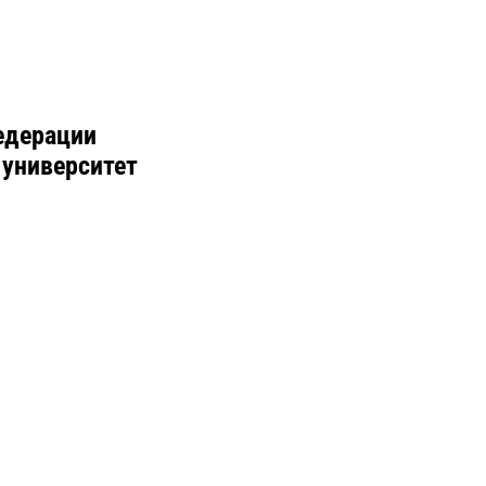
едерации
 университет