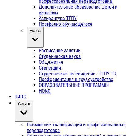
профессиональная переподготовка
Дополнительное образование детей и
взрослых
Аспирантура ТГПУ
Портфолио обучающегося
Учёба
Расписание занятий
Студенческая наука
Общежития
Стипендии
Студенческое телевидение - ТГПУ ТВ
Профориентация и трудоустройство
ОБРАЗОВАТЕЛЬНЫЕ ПРОГРАММЫ
НОКО
ЭИОС
Услуги
Повышение квалификации и профессиональная
переподготовка