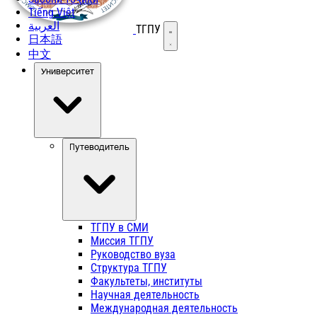
Tiếng Việt
العربية
ТГПУ
Открыть меню
日本語
中文
Университет
Путеводитель
ТГПУ в СМИ
Миссия ТГПУ
Руководство вуза
Структура ТГПУ
Факультеты, институты
Научная деятельность
Международная деятельность