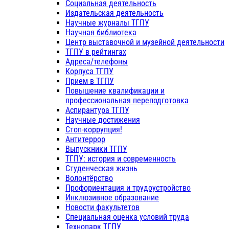
Социальная деятельность
Издательская деятельность
Научные журналы ТГПУ
Научная библиотека
Центр выставочной и музейной деятельности
ТГПУ в рейтингах
Адреса/телефоны
Корпуса ТГПУ
Прием в ТГПУ
Повышение квалификации и
профессиональная переподготовка
Аспирантура ТГПУ
Научные достижения
Стоп-коррупция!
Антитеррор
Выпускники ТГПУ
ТГПУ: история и современность
Студенческая жизнь
Волонтёрство
Профориентация и трудоустройство
Инклюзивное образование
Новости факультетов
Специальная оценка условий труда
Технопарк ТГПУ