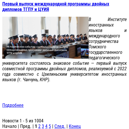
Первый выпуск международной программы двойных
дипломов ТГПУ и ЦУИЯ
В Институте
иностранных
языков и
международного
сотрудничества
Томского
государственного
педагогического
университета состоялось знаковое событие — первый выпуск
совместной программы двойных дипломов, реализуемой с 2022
года совместно с Цзилиньским университетом иностранных
языков (г. Чанчунь, КНР).
Подробнее
Новости 1 - 5 из 1004
Начало | Пред. |
1
2
3
4
5
|
След.
|
Конец