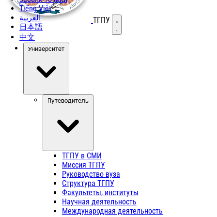
Tiếng Việt
العربية
ТГПУ
Открыть меню
日本語
中文
Университет
Путеводитель
ТГПУ в СМИ
Миссия ТГПУ
Руководство вуза
Структура ТГПУ
Факультеты, институты
Научная деятельность
Международная деятельность