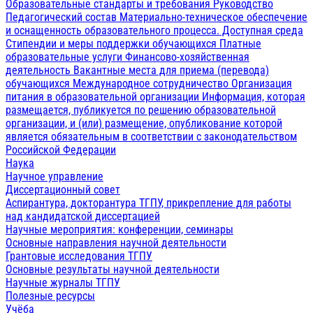
Образовательные стандарты и требования
Руководство
Педагогический состав
Материально-техническое обеспечение
и оснащенность образовательного процесса. Доступная среда
Стипендии и меры поддержки обучающихся
Платные
образовательные услуги
Финансово-хозяйственная
деятельность
Вакантные места для приема (перевода)
обучающихся
Международное сотрудничество
Организация
питания в образовательной организации
Информация, которая
размещается, публикуется по решению образовательной
организации, и (или) размещение, опубликование которой
является обязательным в соответствии с законодательством
Российской Федерации
Наука
Научное управление
Диссертационный совет
Аспирантура, докторантура ТГПУ, прикрепление для работы
над кандидатской диссертацией
Научные мероприятия: конференции, семинары
Основные направления научной деятельности
Грантовые исследования ТГПУ
Основные результаты научной деятельности
Научные журналы ТГПУ
Полезные ресурсы
Учёба