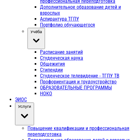
профессиональная переподготовка
Дополнительное образование детей и
взрослых
Аспирантура ТГПУ
Портфолио обучающегося
Учёба
Расписание занятий
Студенческая наука
Общежития
Стипендии
Студенческое телевидение - ТГПУ ТВ
Профориентация и трудоустройство
ОБРАЗОВАТЕЛЬНЫЕ ПРОГРАММЫ
НОКО
ЭИОС
Услуги
Повышение квалификации и профессиональная
переподготовка