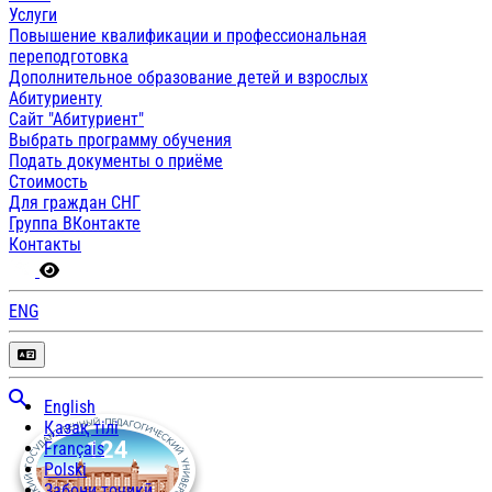
Услуги
Повышение квалификации и профессиональная
переподготовка
Дополнительное образование детей и взрослых
Абитуриенту
Сайт "Абитуриент"
Выбрать программу обучения
Подать документы о приёме
Стоимость
Для граждан СНГ
Группа ВКонтакте
Контакты
ENG
English
Қазақ тілі
Français
Polski
Забони тоҷикӣ