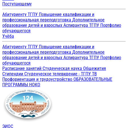
Поступающему
Абитуриенту ТГПУ
Повышение квалификации и
профессиональная переподготовка
Дополнительное
образование детей и взрослых
Аспирантура ТГПУ
Портфолио
обучающегося
Учёба
Абитуриенту ТГПУ
Повышение квалификации и
профессиональная переподготовка
Дополнительное
образование детей и взрослых
Аспирантура ТГПУ
Портфолио
обучающегося
Расписание занятий
Студенческая наука
Общежития
Стипендии
Студенческое телевидение - ТГПУ ТВ
Профориентация и трудоустройство
ОБРАЗОВАТЕЛЬНЫЕ
ПРОГРАММЫ
НОКО
ЭИОС