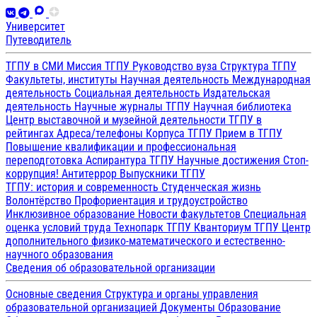
Университет
Путеводитель
ТГПУ в СМИ
Миссия ТГПУ
Руководство вуза
Структура ТГПУ
Факультеты, институты
Научная деятельность
Международная
деятельность
Социальная деятельность
Издательская
деятельность
Научные журналы ТГПУ
Научная библиотека
Центр выставочной и музейной деятельности
ТГПУ в
рейтингах
Адреса/телефоны
Корпуса ТГПУ
Прием в ТГПУ
Повышение квалификации и профессиональная
переподготовка
Аспирантура ТГПУ
Научные достижения
Стоп-
коррупция!
Антитеррор
Выпускники ТГПУ
ТГПУ: история и современность
Студенческая жизнь
Волонтёрство
Профориентация и трудоустройство
Инклюзивное образование
Новости факультетов
Специальная
оценка условий труда
Технопарк ТГПУ
Кванториум ТГПУ
Центр
дополнительного физико-математического и естественно-
научного образования
Сведения об образовательной организации
Основные сведения
Структура и органы управления
образовательной организацией
Документы
Образование