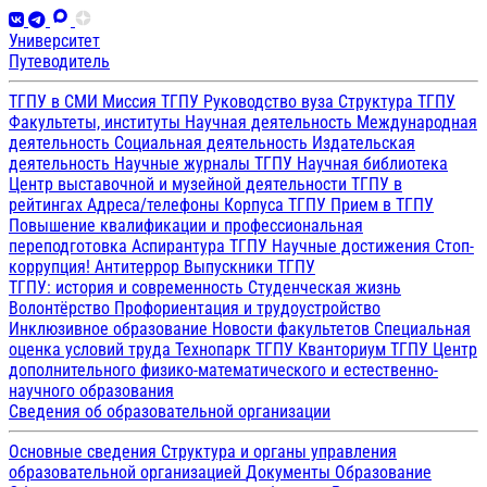
Университет
Путеводитель
ТГПУ в СМИ
Миссия ТГПУ
Руководство вуза
Структура ТГПУ
Факультеты, институты
Научная деятельность
Международная
деятельность
Социальная деятельность
Издательская
деятельность
Научные журналы ТГПУ
Научная библиотека
Центр выставочной и музейной деятельности
ТГПУ в
рейтингах
Адреса/телефоны
Корпуса ТГПУ
Прием в ТГПУ
Повышение квалификации и профессиональная
переподготовка
Аспирантура ТГПУ
Научные достижения
Стоп-
коррупция!
Антитеррор
Выпускники ТГПУ
ТГПУ: история и современность
Студенческая жизнь
Волонтёрство
Профориентация и трудоустройство
Инклюзивное образование
Новости факультетов
Специальная
оценка условий труда
Технопарк ТГПУ
Кванториум ТГПУ
Центр
дополнительного физико-математического и естественно-
научного образования
Сведения об образовательной организации
Основные сведения
Структура и органы управления
образовательной организацией
Документы
Образование