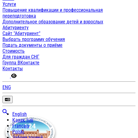
Услуги
Повышение квалификации и профессиональная
переподготовка
Дополнительное образование детей и взрослых
Абитуриенту
Сайт "Абитуриент"
Выбрать программу обучения
Подать документы о приёме
Стоимость
Для граждан СНГ
Группа ВКонтакте
Контакты
ENG
English
Қазақ тілі
Français
Polski
Забони тоҷикӣ