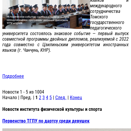
языков и
международного
сотрудничества
Томского
государственного
педагогического
университета состоялось знаковое событие — первый выпуск
совместной программы двойных дипломов, реализуемой с 2022
года совместно с Цзилиньским университетом иностранных
языков (г. Чанчунь, КНР).
Подробнее
Новости 1 - 5 из 1004
Начало | Пред. |
1
2
3
4
5
|
След.
|
Конец
Новости института физической культуры и спорта
Первенство ТГПУ по дартсу среди девушек