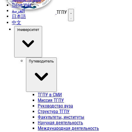
Tiếng Việt
العربية
ТГПУ
Открыть меню
日本語
中文
Университет
Путеводитель
ТГПУ в СМИ
Миссия ТГПУ
Руководство вуза
Структура ТГПУ
Факультеты, институты
Научная деятельность
Международная деятельность