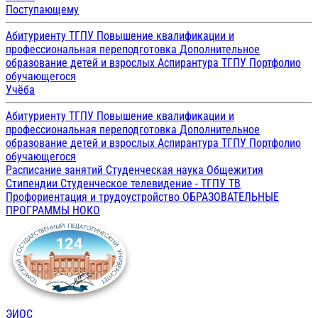
Поступающему
Абитуриенту ТГПУ
Повышение квалификации и
профессиональная переподготовка
Дополнительное
образование детей и взрослых
Аспирантура ТГПУ
Портфолио
обучающегося
Учёба
Абитуриенту ТГПУ
Повышение квалификации и
профессиональная переподготовка
Дополнительное
образование детей и взрослых
Аспирантура ТГПУ
Портфолио
обучающегося
Расписание занятий
Студенческая наука
Общежития
Стипендии
Студенческое телевидение - ТГПУ ТВ
Профориентация и трудоустройство
ОБРАЗОВАТЕЛЬНЫЕ
ПРОГРАММЫ
НОКО
ЭИОС