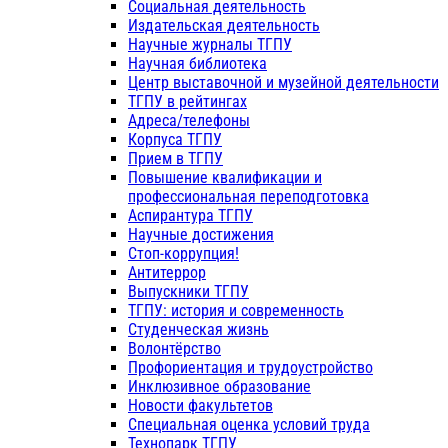
Социальная деятельность
Издательская деятельность
Научные журналы ТГПУ
Научная библиотека
Центр выставочной и музейной деятельности
ТГПУ в рейтингах
Адреса/телефоны
Корпуса ТГПУ
Прием в ТГПУ
Повышение квалификации и
профессиональная переподготовка
Аспирантура ТГПУ
Научные достижения
Стоп-коррупция!
Антитеррор
Выпускники ТГПУ
ТГПУ: история и современность
Студенческая жизнь
Волонтёрство
Профориентация и трудоустройство
Инклюзивное образование
Новости факультетов
Специальная оценка условий труда
Технопарк ТГПУ