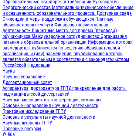
Образовательные стандарты и требования
Руководство
Педагогический состав
Материально-техническое обеспечение
и оснащенность образовательного процесса. Доступная среда
Стипендии и меры поддержки обучающихся
Платные
образовательные услуги
Финансово-хозяйственная
деятельность
Вакантные места для приема (перевода)
обучающихся
Международное сотрудничество
Организация
питания в образовательной организации
Информация, которая
размещается, публикуется по решению образовательной
организации, и (или) размещение, опубликование которой
является обязательным в соответствии с законодательством
Российской Федерации
Наука
Научное управление
Диссертационный совет
Аспирантура, докторантура ТГПУ, прикрепление для работы
над кандидатской диссертацией
Научные мероприятия: конференции, семинары
Основные направления научной деятельности
Грантовые исследования ТГПУ
Основные результаты научной деятельности
Научные журналы ТГПУ
Полезные ресурсы
Учёба