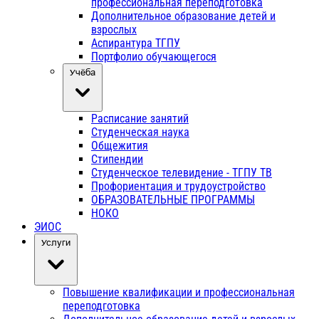
профессиональная переподготовка
Дополнительное образование детей и
взрослых
Аспирантура ТГПУ
Портфолио обучающегося
Учёба
Расписание занятий
Студенческая наука
Общежития
Стипендии
Студенческое телевидение - ТГПУ ТВ
Профориентация и трудоустройство
ОБРАЗОВАТЕЛЬНЫЕ ПРОГРАММЫ
НОКО
ЭИОС
Услуги
Повышение квалификации и профессиональная
переподготовка