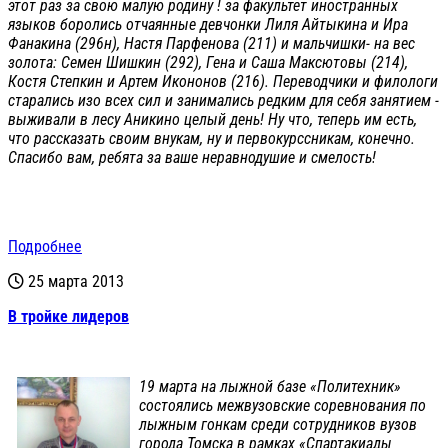
этот раз за свою малую родину ! за факультет иностранных
языков боролись отчаянные девчонки Лиля Айтыкина и Ира
Фанакина (296н), Настя Парфенова (211) и мальчишки- на вес
золота: Семен Шишкин (292), Гена и Саша Максютовы (214),
Костя Степкин и Артем Икононов (216). Переводчики и филологи
старались изо всех сил и занимались редким для себя занятием -
выживали в лесу Аникино целый день! Ну что, теперь им есть,
что рассказать своим внукам, ну и первокурссникам, конечно.
Спасибо вам, ребята за ваше неравнодушие и смелость!
Подробнее
25 марта 2013
В тройке лидеров
19 марта на лыжной базе «Политехник»
состоялись межвузовские соревнования по
лыжным гонкам среди сотрудников вузов
города Томска в рамках «Спартакиады