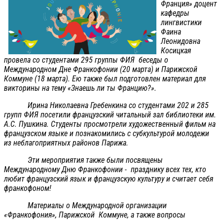
Франция» доцент
кафедры
лингвистики
Фаина
Леонидовна
Косицкая
провела со студентами 295 группы ФИЯ беседы о
Международном Дне Франкофонии (20 марта) и Парижской
Коммуне (18 марта). Ею также был подготовлен материал для
викторины на тему «Знаешь ли ты Францию?».
Ирина Николаевна Гребенкина со студентами 202 и 285
групп ФИЯ посетили французский читальный зал библиотеки им.
А.С. Пушкина. Студенты просмотрели художественный фильм на
французском языке и познакомились с субкультурой молодежи
из неблагоприятных районов Парижа.
Эти мероприятия также были посвящены
Международному Дню Франкофонии - празднику всех тех, кто
любит французский язык и французскую культуру и считает себя
франкофоном!
Материалы о Международной организации
«Франкофония», Парижской Коммуне, а также вопросы