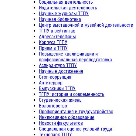
Социальная деятельность
Издательская деятельность
Научные журналы ТГПУ
Научная библиотека
Центр выставочной и музейной деятельности
ТГПУ в рейтингах
Адреса/телефоны
Корпуса ТГПУ
Прием в ТГПУ
Повышение квалификации и
профессиональная переподготовка
Аспирантура ТГПУ
Научные достижения
Стоп-коррупция!
Антитеррор
Выпускники ТГПУ
ТГПУ: история и современность
Студенческая жизнь
Волонтёрство
Профориентация и трудоустройство
Инклюзивное образование
Новости факультетов
Специальная оценка условий труда
Технопарк ТГПУ