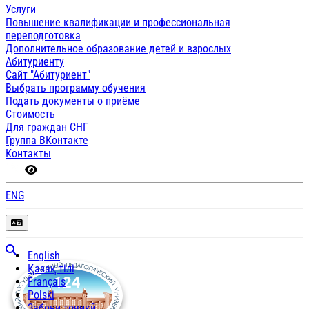
Услуги
Повышение квалификации и профессиональная
переподготовка
Дополнительное образование детей и взрослых
Абитуриенту
Сайт "Абитуриент"
Выбрать программу обучения
Подать документы о приёме
Стоимость
Для граждан СНГ
Группа ВКонтакте
Контакты
ENG
English
Қазақ тілі
Français
Polski
Забони тоҷикӣ