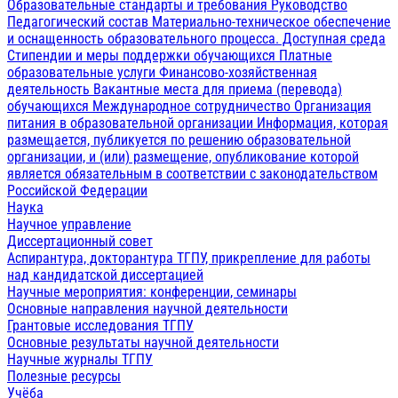
Образовательные стандарты и требования
Руководство
Педагогический состав
Материально-техническое обеспечение
и оснащенность образовательного процесса. Доступная среда
Стипендии и меры поддержки обучающихся
Платные
образовательные услуги
Финансово-хозяйственная
деятельность
Вакантные места для приема (перевода)
обучающихся
Международное сотрудничество
Организация
питания в образовательной организации
Информация, которая
размещается, публикуется по решению образовательной
организации, и (или) размещение, опубликование которой
является обязательным в соответствии с законодательством
Российской Федерации
Наука
Научное управление
Диссертационный совет
Аспирантура, докторантура ТГПУ, прикрепление для работы
над кандидатской диссертацией
Научные мероприятия: конференции, семинары
Основные направления научной деятельности
Грантовые исследования ТГПУ
Основные результаты научной деятельности
Научные журналы ТГПУ
Полезные ресурсы
Учёба