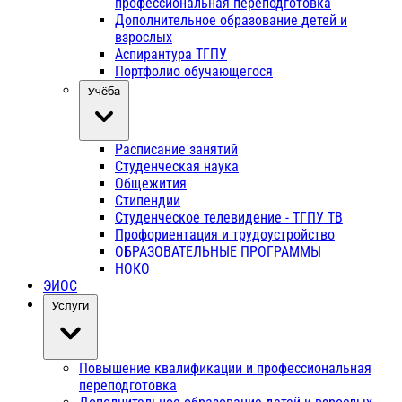
профессиональная переподготовка
Дополнительное образование детей и
взрослых
Аспирантура ТГПУ
Портфолио обучающегося
Учёба
Расписание занятий
Студенческая наука
Общежития
Стипендии
Студенческое телевидение - ТГПУ ТВ
Профориентация и трудоустройство
ОБРАЗОВАТЕЛЬНЫЕ ПРОГРАММЫ
НОКО
ЭИОС
Услуги
Повышение квалификации и профессиональная
переподготовка