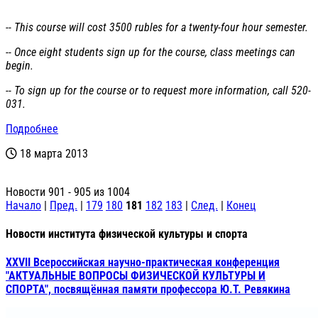
-- This course will cost 3500 rubles for a twenty-four hour semester.
-- Once eight students sign up for the course, class meetings can
begin.
-- To sign up for the course or to request more information, call 520-
031.
Подробнее
18 марта 2013
Новости 901 - 905 из 1004
Начало
|
Пред.
|
179
180
181
182
183
|
След.
|
Конец
Новости института физической культуры и спорта
XXVII Всероссийская научно-практическая конференция
"АКТУАЛЬНЫЕ ВОПРОСЫ ФИЗИЧЕСКОЙ КУЛЬТУРЫ И
СПОРТА", посвящённая памяти профессора Ю.Т. Ревякина