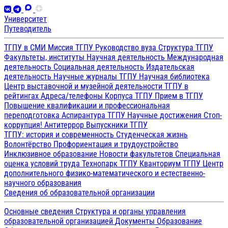
Университет
Путеводитель
ТГПУ в СМИ
Миссия ТГПУ
Руководство вуза
Структура ТГПУ
Факультеты, институты
Научная деятельность
Международная
деятельность
Социальная деятельность
Издательская
деятельность
Научные журналы ТГПУ
Научная библиотека
Центр выставочной и музейной деятельности
ТГПУ в
рейтингах
Адреса/телефоны
Корпуса ТГПУ
Прием в ТГПУ
Повышение квалификации и профессиональная
переподготовка
Аспирантура ТГПУ
Научные достижения
Стоп-
коррупция!
Антитеррор
Выпускники ТГПУ
ТГПУ: история и современность
Студенческая жизнь
Волонтёрство
Профориентация и трудоустройство
Инклюзивное образование
Новости факультетов
Специальная
оценка условий труда
Технопарк ТГПУ
Кванториум ТГПУ
Центр
дополнительного физико-математического и естественно-
научного образования
Сведения об образовательной организации
Основные сведения
Структура и органы управления
образовательной организацией
Документы
Образование