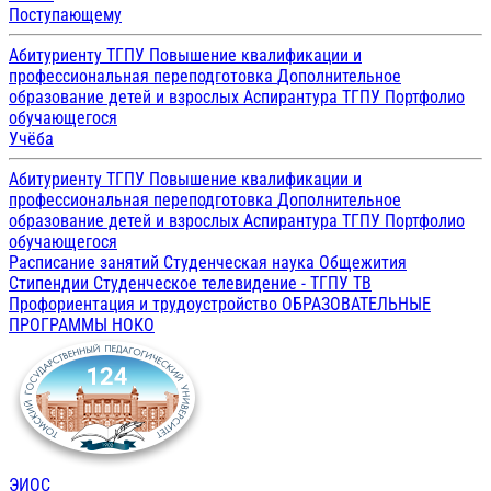
Поступающему
Абитуриенту ТГПУ
Повышение квалификации и
профессиональная переподготовка
Дополнительное
образование детей и взрослых
Аспирантура ТГПУ
Портфолио
обучающегося
Учёба
Абитуриенту ТГПУ
Повышение квалификации и
профессиональная переподготовка
Дополнительное
образование детей и взрослых
Аспирантура ТГПУ
Портфолио
обучающегося
Расписание занятий
Студенческая наука
Общежития
Стипендии
Студенческое телевидение - ТГПУ ТВ
Профориентация и трудоустройство
ОБРАЗОВАТЕЛЬНЫЕ
ПРОГРАММЫ
НОКО
ЭИОС