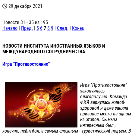
29 декабря 2021
Новости 31 - 35 из 195
Начало
|
Пред.
|
5
6
7
8
9
|
След.
|
Конец
НОВОСТИ ИНСТИТУТА ИНОСТРАННЫХ ЯЗЫКОВ И
МЕЖДУНАРОДНОГО СОТРУДНИЧЕСТВА
Игра "Противостояние"
Игра "Противостояние"
закончилась
благополучно. Команда
ФИЯ вернулась живой-
здоровой и даже заняла
призовое место на одном
из этапов. Сымым
интересным был ,
конечно, пейнтбол, а самым сложным - туристический подъем. В