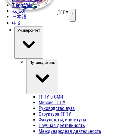
Tiếng Việt
العربية
ТГПУ
Открыть меню
日本語
中文
Университет
Путеводитель
ТГПУ в СМИ
Миссия ТГПУ
Руководство вуза
Структура ТГПУ
Факультеты, институты
Научная деятельность
Международная деятельность