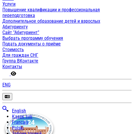
Услуги
Повышение квалификации и профессиональная
переподготовка
Дополнительное образование детей и взрослых
Абитуриенту
Сайт "Абитуриент"
Выбрать программу обучения
Подать документы о приёме
Стоимость
Для граждан СНГ
Группа ВКонтакте
Контакты
ENG
English
Қазақ тілі
Français
Polski
Забони тоҷикӣ