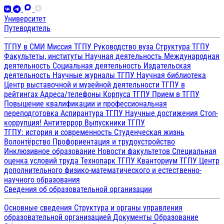
Университет
Путеводитель
ТГПУ в СМИ
Миссия ТГПУ
Руководство вуза
Структура ТГПУ
Факультеты, институты
Научная деятельность
Международная
деятельность
Социальная деятельность
Издательская
деятельность
Научные журналы ТГПУ
Научная библиотека
Центр выставочной и музейной деятельности
ТГПУ в
рейтингах
Адреса/телефоны
Корпуса ТГПУ
Прием в ТГПУ
Повышение квалификации и профессиональная
переподготовка
Аспирантура ТГПУ
Научные достижения
Стоп-
коррупция!
Антитеррор
Выпускники ТГПУ
ТГПУ: история и современность
Студенческая жизнь
Волонтёрство
Профориентация и трудоустройство
Инклюзивное образование
Новости факультетов
Специальная
оценка условий труда
Технопарк ТГПУ
Кванториум ТГПУ
Центр
дополнительного физико-математического и естественно-
научного образования
Сведения об образовательной организации
Основные сведения
Структура и органы управления
образовательной организацией
Документы
Образование