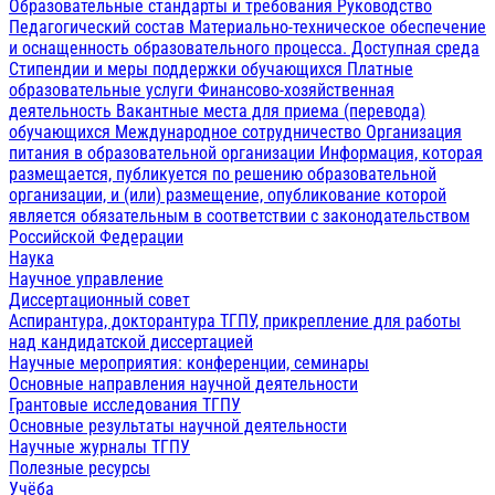
Образовательные стандарты и требования
Руководство
Педагогический состав
Материально-техническое обеспечение
и оснащенность образовательного процесса. Доступная среда
Стипендии и меры поддержки обучающихся
Платные
образовательные услуги
Финансово-хозяйственная
деятельность
Вакантные места для приема (перевода)
обучающихся
Международное сотрудничество
Организация
питания в образовательной организации
Информация, которая
размещается, публикуется по решению образовательной
организации, и (или) размещение, опубликование которой
является обязательным в соответствии с законодательством
Российской Федерации
Наука
Научное управление
Диссертационный совет
Аспирантура, докторантура ТГПУ, прикрепление для работы
над кандидатской диссертацией
Научные мероприятия: конференции, семинары
Основные направления научной деятельности
Грантовые исследования ТГПУ
Основные результаты научной деятельности
Научные журналы ТГПУ
Полезные ресурсы
Учёба