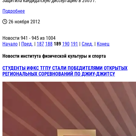
Защитила кандидатскую диссертацию в 2005 г.
Подробнее
26 ноября 2012
Новости 941 - 945 из 1004
Начало
|
Пред.
|
187
188
189
190
191
|
След.
|
Конец
Новости института физической культуры и спорта
СТУДЕНТЫ ИФКС ТГПУ СТАЛИ ПОБЕДИТЕЛЯМИ ОТКРЫТЫХ
РЕГИОНАЛЬНЫХ СОРЕВНОВАНИЙ ПО ДЖИУ-ДЖИТСУ