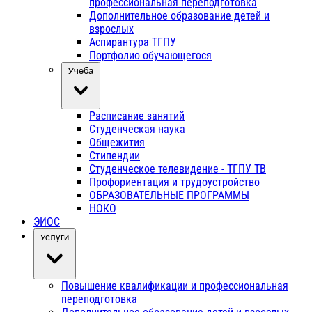
профессиональная переподготовка
Дополнительное образование детей и
взрослых
Аспирантура ТГПУ
Портфолио обучающегося
Учёба
Расписание занятий
Студенческая наука
Общежития
Стипендии
Студенческое телевидение - ТГПУ ТВ
Профориентация и трудоустройство
ОБРАЗОВАТЕЛЬНЫЕ ПРОГРАММЫ
НОКО
ЭИОС
Услуги
Повышение квалификации и профессиональная
переподготовка