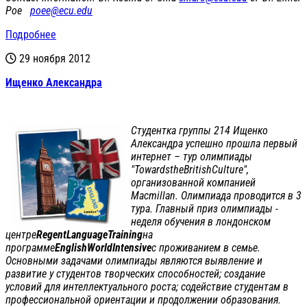
Poe
poee@ecu.edu
Подробнее
29 ноября 2012
Ищенко Александра
Студентка группы 214 Ищенко
Александра успешно прошла первый
интернет – тур олимпиады
"TowardstheBritishCulture",
организованной компанией
Macmillan. Олимпиада проводится в 3
тура. Главный приз олимпиады -
неделя обучения в лондонском
центре
Regent
Language
Training
на
программе
English
World
Intensive
с проживанием в семье.
Основными задачами олимпиады являются выявление и
развитие у студентов творческих способностей; создание
условий для интеллектуального роста; содействие студентам в
профессиональной ориентации и продолжении образования.