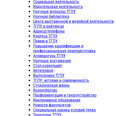
Социальная деятельность
Издательская деятельность
Научные журналы ТГПУ
Научная библиотека
Центр выставочной и музейной деятельности
ТГПУ в рейтингах
Адреса/телефоны
Корпуса ТГПУ
Прием в ТГПУ
Повышение квалификации и
профессиональная переподготовка
Аспирантура ТГПУ
Научные достижения
Стоп-коррупция!
Антитеррор
Выпускники ТГПУ
ТГПУ: история и современность
Студенческая жизнь
Волонтёрство
Профориентация и трудоустройство
Инклюзивное образование
Новости факультетов
Специальная оценка условий труда
Технопарк ТГПУ