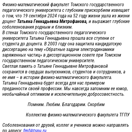
Физико-математический факультет Томского государственного
педагогического университета с глубоким прискорбием извещает
о том, что 19 сентября 2024 года на 52 году жизни ушла из жизни
доцент
Татьяна Геннадьевна Митрофанова,
и выражает глубокие
соболезнования родным и близким.
В стенах Томского государственного педагогического
университета Татьяна Геннадьевна прошла все ступени от
студента до доцента. В 2003 году она защитила кандидатскую
диссертацию на тему «Обратные задачи электродинамики
заряженных частиц» в диссертационном совете при Томском
государственном педагогическом университете.
Светлая память о Татьяне Геннадьевне Митрофановой
сохранится в сердцах выпускников, студентов и сотрудников, а
ее имя – в истории физико-математического факультета.
Татьяна Геннадьевна будет всегда для нас примером
преданности своей профессии. Мы навсегда запомним ее юмор,
необычайный оптимизм и исключительную добросовестность.
Помним. Любим. Благодарим. Скорбим
Коллектив физико-математического факультета ТГПУ
Соболезнования от друзей, коллег и учеников можно направлять
по адресу:
fmf@tspu.ru