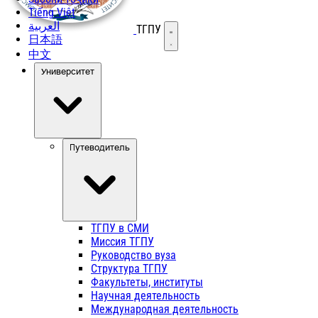
Tiếng Việt
العربية
ТГПУ
Открыть меню
日本語
中文
Университет
Путеводитель
ТГПУ в СМИ
Миссия ТГПУ
Руководство вуза
Структура ТГПУ
Факультеты, институты
Научная деятельность
Международная деятельность