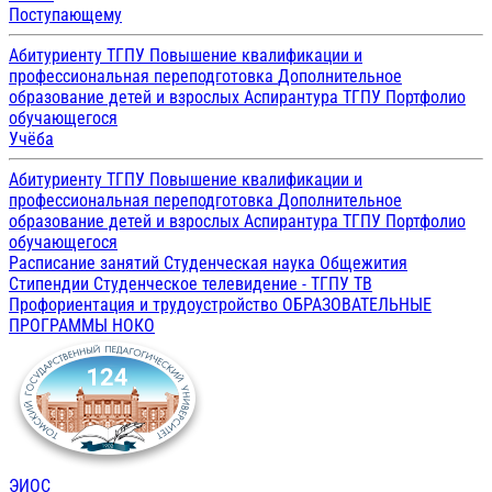
Поступающему
Абитуриенту ТГПУ
Повышение квалификации и
профессиональная переподготовка
Дополнительное
образование детей и взрослых
Аспирантура ТГПУ
Портфолио
обучающегося
Учёба
Абитуриенту ТГПУ
Повышение квалификации и
профессиональная переподготовка
Дополнительное
образование детей и взрослых
Аспирантура ТГПУ
Портфолио
обучающегося
Расписание занятий
Студенческая наука
Общежития
Стипендии
Студенческое телевидение - ТГПУ ТВ
Профориентация и трудоустройство
ОБРАЗОВАТЕЛЬНЫЕ
ПРОГРАММЫ
НОКО
ЭИОС