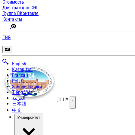
Стоимость
Для граждан СНГ
Группа ВКонтакте
Контакты
ENG
English
Қазақ тілі
Français
Polski
Забони тоҷикӣ
Tiếng Việt
العربية
ТГПУ
Открыть меню
日本語
中文
Университет