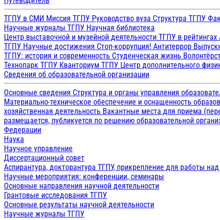
Путеводитель
ТГПУ в СМИ
Миссия ТГПУ
Руководство вуза
Структура ТГПУ
Фак
Научные журналы ТГПУ
Научная библиотека
Центр выставочной и музейной деятельности
ТГПУ в рейтингах
ТГПУ
Научные достижения
Стоп-коррупция!
Антитеррор
Выпуск
ТГПУ: история и современность
Студенческая жизнь
Волонтёрс
Технопарк ТГПУ
Кванториум ТГПУ
Центр дополнительного физик
Сведения об образовательной организации
Основные сведения
Структура и органы управления образоват
Материально-техническое обеспечение и оснащенность образов
хозяйственная деятельность
Вакантные места для приема (пе
размещается, публикуется по решению образовательной организ
Федерации
Наука
Научное управление
Диссертационный совет
Аспирантура, докторантура ТГПУ, прикрепление для работы на
Научные мероприятия: конференции, семинары
Основные направления научной деятельности
Грантовые исследования ТГПУ
Основные результаты научной деятельности
Научные журналы ТГПУ