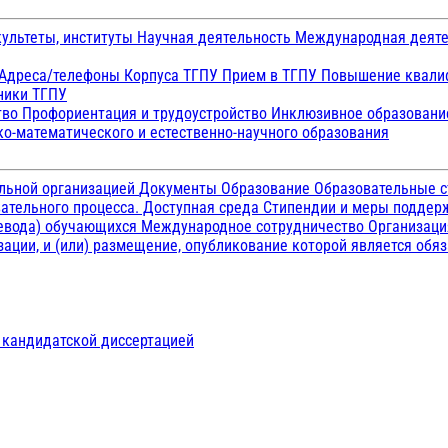
ультеты, институты
Научная деятельность
Международная деят
Адреса/телефоны
Корпуса ТГПУ
Прием в ТГПУ
Повышение квалиф
ники ТГПУ
тво
Профориентация и трудоустройство
Инклюзивное образован
о-математического и естественно-научного образования
ельной организацией
Документы
Образование
Образовательные с
ательного процесса. Доступная среда
Стипендии и меры подде
ревода) обучающихся
Международное сотрудничество
Организаци
ации, и (или) размещение, опубликование которой является обя
д кандидатской диссертацией