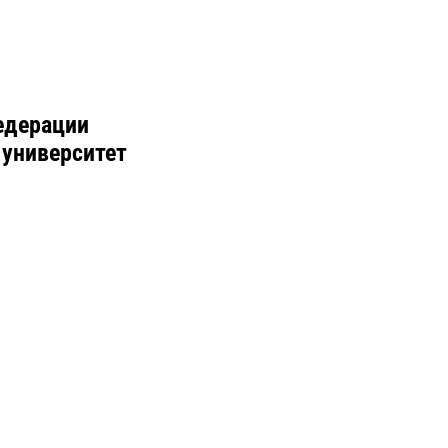
едерации
 университет