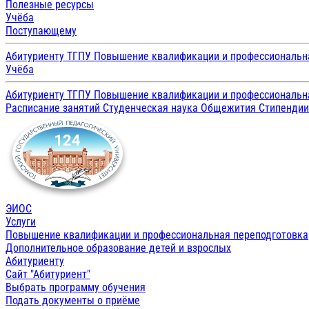
Полезные ресурсы
Учёба
Поступающему
Абитуриенту ТГПУ
Повышение квалификации и профессиональн
Учёба
Абитуриенту ТГПУ
Повышение квалификации и профессиональн
Расписание занятий
Студенческая наука
Общежития
Стипенди
ЭИОС
Услуги
Повышение квалификации и профессиональная переподготовка
Дополнительное образование детей и взрослых
Абитуриенту
Сайт "Абитуриент"
Выбрать программу обучения
Подать документы о приёме