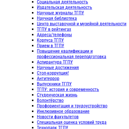
Социальная деятельность
Издательская деятельность
Научные журналы ТГПУ
Научная библиотека
Центр выставочной и музейной деятельности
ТГПУ в рейтингах
Адреса/телефоны
Корпуса ТГПУ
Прием в ТГПУ
Повышение квалификации и
профессиональная переподготовка
Аспирантура ТГПУ
Научные достижения
Стоп-коррупция!
Антитеррор
Выпускники ТГПУ
ТГПУ: история и современность
Студенческая жизнь
Волонтёрство
Профориентация и трудоустройство
Инклюзивное образование
Новости факультетов
Специальная оценка условий труда
Технопарк ТГПУ