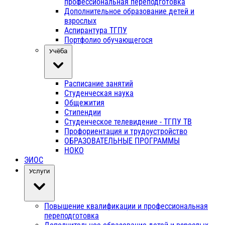
профессиональная переподготовка
Дополнительное образование детей и
взрослых
Аспирантура ТГПУ
Портфолио обучающегося
Учёба
Расписание занятий
Студенческая наука
Общежития
Стипендии
Студенческое телевидение - ТГПУ ТВ
Профориентация и трудоустройство
ОБРАЗОВАТЕЛЬНЫЕ ПРОГРАММЫ
НОКО
ЭИОС
Услуги
Повышение квалификации и профессиональная
переподготовка