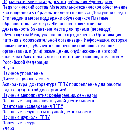
Образовательные стандарты и требования
Руководство
Педагогический состав
Материально-техническое обеспечение
и оснащенность образовательного процесса. Доступная среда
Стипендии и меры поддержки обучающихся
Платные
образовательные услуги
Финансово-хозяйственная
деятельность
Вакантные места для приема (перевода)
обучающихся
Международное сотрудничество
Организация
питания в образовательной организации
Информация, которая
размещается, публикуется по решению образовательной
организации, и (или) размещение, опубликование которой
является обязательным в соответствии с законодательством
Российской Федерации
Наука
Научное управление
Диссертационный совет
Аспирантура, докторантура ТГПУ, прикрепление для работы
над кандидатской диссертацией
Научные мероприятия: конференции, семинары
Основные направления научной деятельности
Грантовые исследования ТГПУ
Основные результаты научной деятельности
Научные журналы ТГПУ
Полезные ресурсы
Учёба