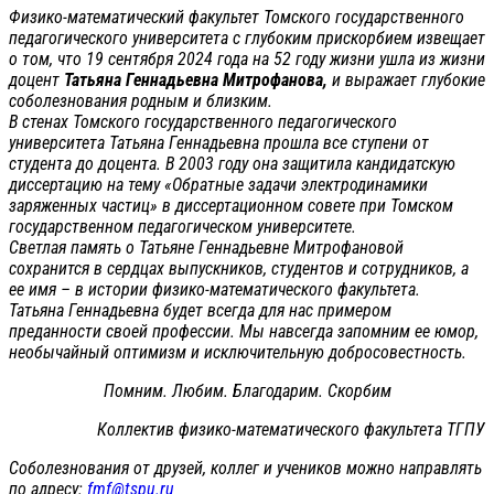
Физико-математический факультет Томского государственного
педагогического университета с глубоким прискорбием извещает
о том, что 19 сентября 2024 года на 52 году жизни ушла из жизни
доцент
Татьяна Геннадьевна Митрофанова,
и выражает глубокие
соболезнования родным и близким.
В стенах Томского государственного педагогического
университета Татьяна Геннадьевна прошла все ступени от
студента до доцента. В 2003 году она защитила кандидатскую
диссертацию на тему «Обратные задачи электродинамики
заряженных частиц» в диссертационном совете при Томском
государственном педагогическом университете.
Светлая память о Татьяне Геннадьевне Митрофановой
сохранится в сердцах выпускников, студентов и сотрудников, а
ее имя – в истории физико-математического факультета.
Татьяна Геннадьевна будет всегда для нас примером
преданности своей профессии. Мы навсегда запомним ее юмор,
необычайный оптимизм и исключительную добросовестность.
Помним. Любим. Благодарим. Скорбим
Коллектив физико-математического факультета ТГПУ
Соболезнования от друзей, коллег и учеников можно направлять
по адресу:
fmf@tspu.ru