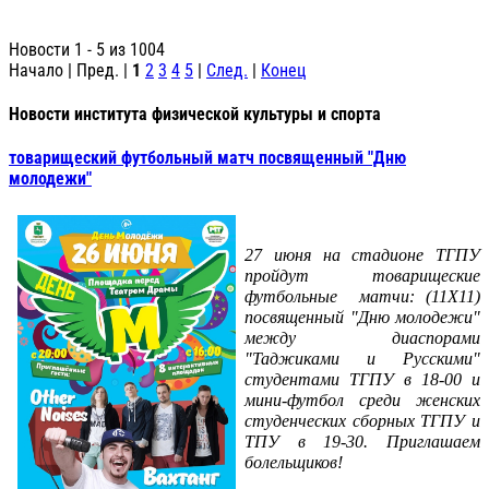
Новости 1 - 5 из 1004
Начало | Пред. |
1
2
3
4
5
|
След.
|
Конец
Новости института физической культуры и спорта
товарищеский футбольный матч посвященный "Дню
молодежи"
27 июня на стадионе ТГПУ
пройдут товарищеские
футбольные матчи: (11Х11)
посвященный "Дню молодежи"
между диаспорами
"Таджиками и Русскими"
студентами ТГПУ в 18-00 и
мини-футбол среди женских
студенческих сборных ТГПУ и
ТПУ в 19-30. Приглашаем
болельщиков!