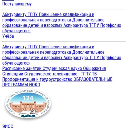
Поступающему
Абитуриенту ТГПУ
Повышение квалификации и
профессиональная переподготовка
Дополнительное
образование детей и взрослых
Аспирантура ТГПУ
Портфолио
обучающегося
Учёба
Абитуриенту ТГПУ
Повышение квалификации и
профессиональная переподготовка
Дополнительное
образование детей и взрослых
Аспирантура ТГПУ
Портфолио
обучающегося
Расписание занятий
Студенческая наука
Общежития
Стипендии
Студенческое телевидение - ТГПУ ТВ
Профориентация и трудоустройство
ОБРАЗОВАТЕЛЬНЫЕ
ПРОГРАММЫ
НОКО
ЭИОС