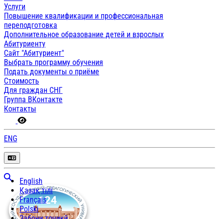
Услуги
Повышение квалификации и профессиональная
переподготовка
Дополнительное образование детей и взрослых
Абитуриенту
Сайт "Абитуриент"
Выбрать программу обучения
Подать документы о приёме
Стоимость
Для граждан СНГ
Группа ВКонтакте
Контакты
ENG
English
Қазақ тілі
Français
Polski
Забони тоҷикӣ