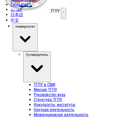
Tiếng Việt
العربية
ТГПУ
Открыть меню
日本語
中文
Университет
Путеводитель
ТГПУ в СМИ
Миссия ТГПУ
Руководство вуза
Структура ТГПУ
Факультеты, институты
Научная деятельность
Международная деятельность