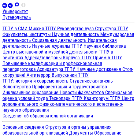
Университет
Путеводитель
ТГПУ в СМИ
Миссия ТГПУ
Руководство вуза
Структура ТГПУ
Факультеты, институты
Научная деятельность
Международная
деятельность
Социальная деятельность
Издательская
деятельность
Научные журналы ТГПУ
Научная библиотека
Центр выставочной и музейной деятельности
ТГПУ в
рейтингах
Адреса/телефоны
Корпуса ТГПУ
Прием в ТГПУ
Повышение квалификации и профессиональная
переподготовка
Аспирантура ТГПУ
Научные достижения
Стоп-
коррупция!
Антитеррор
Выпускники ТГПУ
ТГПУ: история и современность
Студенческая жизнь
Волонтёрство
Профориентация и трудоустройство
Инклюзивное образование
Новости факультетов
Специальная
оценка условий труда
Технопарк ТГПУ
Кванториум ТГПУ
Центр
дополнительного физико-математического и естественно-
научного образования
Сведения об образовательной организации
Основные сведения
Структура и органы управления
образовательной организацией
Документы
Образование