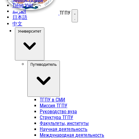
Tiếng Việt
العربية
ТГПУ
Открыть меню
日本語
中文
Университет
Путеводитель
ТГПУ в СМИ
Миссия ТГПУ
Руководство вуза
Структура ТГПУ
Факультеты, институты
Научная деятельность
Международная деятельность