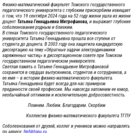
Физико-математический факультет Томского государственного
педагогического университета с глубоким прискорбием извещает
о том, что 19 сентября 2024 года на 52 году жизни ушла из жизни
доцент
Татьяна Геннадьевна Митрофанова,
и выражает глубокие
соболезнования родным и близким.
В стенах Томского государственного педагогического
университета Татьяна Геннадьевна прошла все ступени от
студента до доцента. В 2003 году она защитила кандидатскую
диссертацию на тему «Обратные задачи электродинамики
заряженных частиц» в диссертационном совете при Томском
государственном педагогическом университете.
Светлая память о Татьяне Геннадьевне Митрофановой
сохранится в сердцах выпускников, студентов и сотрудников, а
ее имя – в истории физико-математического факультета.
Татьяна Геннадьевна будет всегда для нас примером
преданности своей профессии. Мы навсегда запомним ее юмор,
необычайный оптимизм и исключительную добросовестность.
Помним. Любим. Благодарим. Скорбим
Коллектив физико-математического факультета ТГПУ
Соболезнования от друзей, коллег и учеников можно направлять
по адресу:
fmf@tspu.ru