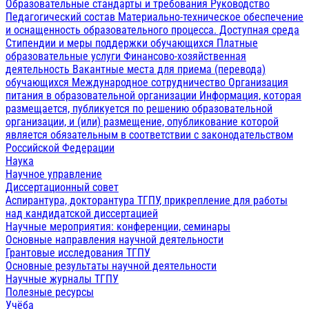
Образовательные стандарты и требования
Руководство
Педагогический состав
Материально-техническое обеспечение
и оснащенность образовательного процесса. Доступная среда
Стипендии и меры поддержки обучающихся
Платные
образовательные услуги
Финансово-хозяйственная
деятельность
Вакантные места для приема (перевода)
обучающихся
Международное сотрудничество
Организация
питания в образовательной организации
Информация, которая
размещается, публикуется по решению образовательной
организации, и (или) размещение, опубликование которой
является обязательным в соответствии с законодательством
Российской Федерации
Наука
Научное управление
Диссертационный совет
Аспирантура, докторантура ТГПУ, прикрепление для работы
над кандидатской диссертацией
Научные мероприятия: конференции, семинары
Основные направления научной деятельности
Грантовые исследования ТГПУ
Основные результаты научной деятельности
Научные журналы ТГПУ
Полезные ресурсы
Учёба