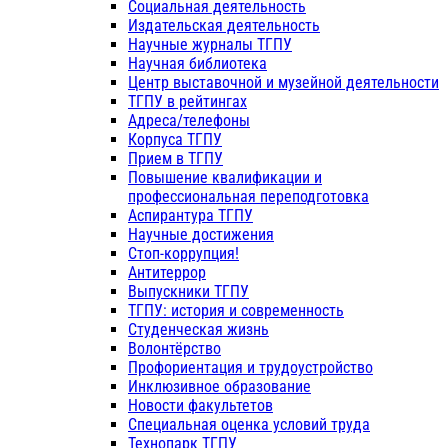
Социальная деятельность
Издательская деятельность
Научные журналы ТГПУ
Научная библиотека
Центр выставочной и музейной деятельности
ТГПУ в рейтингах
Адреса/телефоны
Корпуса ТГПУ
Прием в ТГПУ
Повышение квалификации и
профессиональная переподготовка
Аспирантура ТГПУ
Научные достижения
Стоп-коррупция!
Антитеррор
Выпускники ТГПУ
ТГПУ: история и современность
Студенческая жизнь
Волонтёрство
Профориентация и трудоустройство
Инклюзивное образование
Новости факультетов
Специальная оценка условий труда
Технопарк ТГПУ