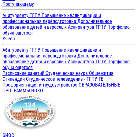
Поступающему
Абитуриенту ТГПУ
Повышение квалификации и
профессиональная переподготовка
Дополнительное
образование детей и взрослых
Аспирантура ТГПУ
Портфолио
обучающегося
Учёба
Абитуриенту ТГПУ
Повышение квалификации и
профессиональная переподготовка
Дополнительное
образование детей и взрослых
Аспирантура ТГПУ
Портфолио
обучающегося
Расписание занятий
Студенческая наука
Общежития
Стипендии
Студенческое телевидение - ТГПУ ТВ
Профориентация и трудоустройство
ОБРАЗОВАТЕЛЬНЫЕ
ПРОГРАММЫ
НОКО
ЭИОС