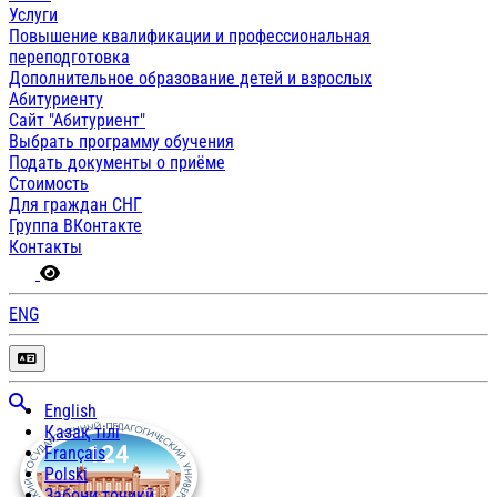
Услуги
Повышение квалификации и профессиональная
переподготовка
Дополнительное образование детей и взрослых
Абитуриенту
Сайт "Абитуриент"
Выбрать программу обучения
Подать документы о приёме
Стоимость
Для граждан СНГ
Группа ВКонтакте
Контакты
ENG
English
Қазақ тілі
Français
Polski
Забони тоҷикӣ