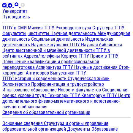
Университет
Путеводитель
ТГПУ в СМИ
Миссия ТГПУ
Руководство вуза
Структура ТГПУ
Факультеты, институты
Научная деятельность
Международная
деятельность
Социальная деятельность
Издательская
деятельность
Научные журналы ТГПУ
Научная библиотека
Центр выставочной и музейной деятельности
ТГПУ в
рейтингах
Адреса/телефоны
Корпуса ТГПУ
Прием в ТГПУ
Повышение квалификации и профессиональная
переподготовка
Аспирантура ТГПУ
Научные достижения
Стоп-
коррупция!
Антитеррор
Выпускники ТГПУ
ТГПУ: история и современность
Студенческая жизнь
Волонтёрство
Профориентация и трудоустройство
Инклюзивное образование
Новости факультетов
Специальная
оценка условий труда
Технопарк ТГПУ
Кванториум ТГПУ
Центр
дополнительного физико-математического и естественно-
научного образования
Сведения об образовательной организации
Основные сведения
Структура и органы управления
образовательной организацией
Документы
Образование