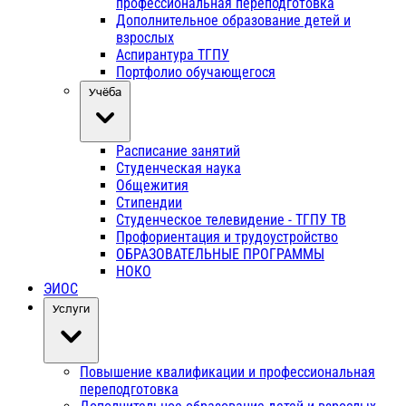
профессиональная переподготовка
Дополнительное образование детей и
взрослых
Аспирантура ТГПУ
Портфолио обучающегося
Учёба
Расписание занятий
Студенческая наука
Общежития
Стипендии
Студенческое телевидение - ТГПУ ТВ
Профориентация и трудоустройство
ОБРАЗОВАТЕЛЬНЫЕ ПРОГРАММЫ
НОКО
ЭИОС
Услуги
Повышение квалификации и профессиональная
переподготовка