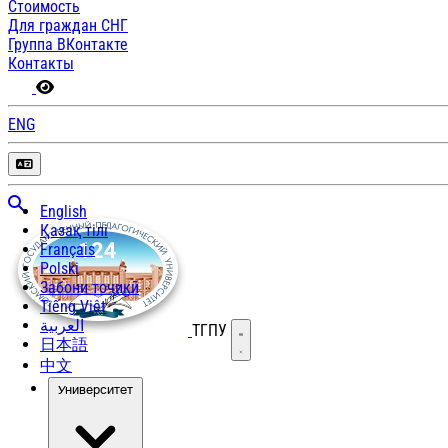
Стоимость
Для граждан СНГ
Группа ВКонтакте
Контакты
ENG
English
Қазақ тілі
Français
Polski
Забони тоҷикӣ
Tiếng Việt
العربية
ТГПУ
Открыть меню
日本語
中文
Университет