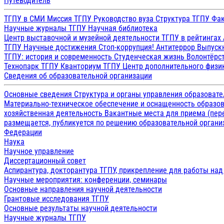
Путеводитель
ТГПУ в СМИ
Миссия ТГПУ
Руководство вуза
Структура ТГПУ
Фак
Научные журналы ТГПУ
Научная библиотека
Центр выставочной и музейной деятельности
ТГПУ в рейтингах
ТГПУ
Научные достижения
Стоп-коррупция!
Антитеррор
Выпуск
ТГПУ: история и современность
Студенческая жизнь
Волонтёрс
Технопарк ТГПУ
Кванториум ТГПУ
Центр дополнительного физик
Сведения об образовательной организации
Основные сведения
Структура и органы управления образоват
Материально-техническое обеспечение и оснащенность образов
хозяйственная деятельность
Вакантные места для приема (пе
размещается, публикуется по решению образовательной организ
Федерации
Наука
Научное управление
Диссертационный совет
Аспирантура, докторантура ТГПУ, прикрепление для работы на
Научные мероприятия: конференции, семинары
Основные направления научной деятельности
Грантовые исследования ТГПУ
Основные результаты научной деятельности
Научные журналы ТГПУ