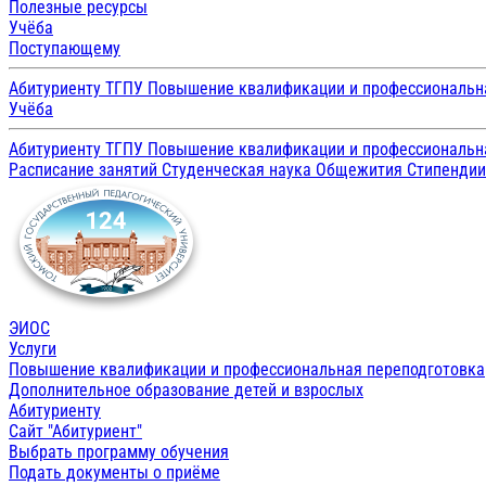
Полезные ресурсы
Учёба
Поступающему
Абитуриенту ТГПУ
Повышение квалификации и профессиональн
Учёба
Абитуриенту ТГПУ
Повышение квалификации и профессиональн
Расписание занятий
Студенческая наука
Общежития
Стипенди
ЭИОС
Услуги
Повышение квалификации и профессиональная переподготовка
Дополнительное образование детей и взрослых
Абитуриенту
Сайт "Абитуриент"
Выбрать программу обучения
Подать документы о приёме