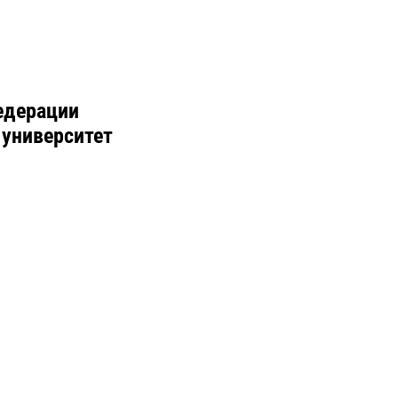
едерации
 университет