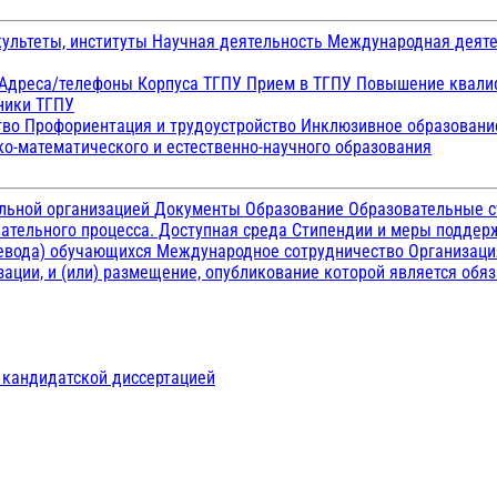
ультеты, институты
Научная деятельность
Международная деят
Адреса/телефоны
Корпуса ТГПУ
Прием в ТГПУ
Повышение квалиф
ники ТГПУ
тво
Профориентация и трудоустройство
Инклюзивное образован
о-математического и естественно-научного образования
ельной организацией
Документы
Образование
Образовательные с
ательного процесса. Доступная среда
Стипендии и меры подде
ревода) обучающихся
Международное сотрудничество
Организаци
ации, и (или) размещение, опубликование которой является обя
д кандидатской диссертацией