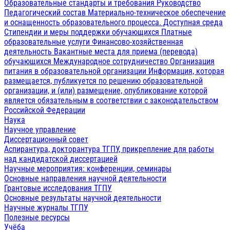
Образовательные стандарты и требования
Руководство
Педагогический состав
Материально-техническое обеспечение
и оснащенность образовательного процесса. Доступная среда
Стипендии и меры поддержки обучающихся
Платные
образовательные услуги
Финансово-хозяйственная
деятельность
Вакантные места для приема (перевода)
обучающихся
Международное сотрудничество
Организация
питания в образовательной организации
Информация, которая
размещается, публикуется по решению образовательной
организации, и (или) размещение, опубликование которой
является обязательным в соответствии с законодательством
Российской Федерации
Наука
Научное управление
Диссертационный совет
Аспирантура, докторантура ТГПУ, прикрепление для работы
над кандидатской диссертацией
Научные мероприятия: конференции, семинары
Основные направления научной деятельности
Грантовые исследования ТГПУ
Основные результаты научной деятельности
Научные журналы ТГПУ
Полезные ресурсы
Учёба