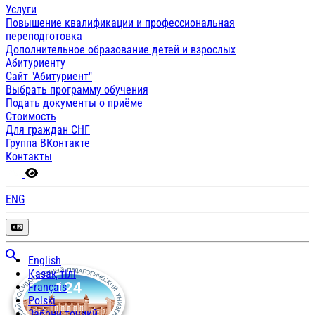
Услуги
Повышение квалификации и профессиональная
переподготовка
Дополнительное образование детей и взрослых
Абитуриенту
Сайт "Абитуриент"
Выбрать программу обучения
Подать документы о приёме
Стоимость
Для граждан СНГ
Группа ВКонтакте
Контакты
ENG
English
Қазақ тілі
Français
Polski
Забони тоҷикӣ