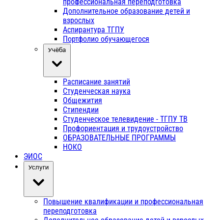
профессиональная переподготовка
Дополнительное образование детей и
взрослых
Аспирантура ТГПУ
Портфолио обучающегося
Учёба
Расписание занятий
Студенческая наука
Общежития
Стипендии
Студенческое телевидение - ТГПУ ТВ
Профориентация и трудоустройство
ОБРАЗОВАТЕЛЬНЫЕ ПРОГРАММЫ
НОКО
ЭИОС
Услуги
Повышение квалификации и профессиональная
переподготовка