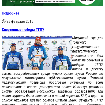
Подробнее
28 февраля 2016
Спортивные победы ТГПУ
Минувший год для
Томского
государственного
педагогического
университета был
богат на события и
победы: ТГПУ
вошел в десятку
самых востребованных среди гуманитарных вузов России; по
результатам мониторинга эффективности вузов Томский
педагогический превысил пороговые значения по всем
показателям; в состав университета вошел Институт развития
систем образования Российской академии образования; три
наших журнала были включены в новый перечень ВАК, а один - в
список журналов Russian Science Citation Index. Студенты ТГПУ
успешно представили Томскую область на фестивале