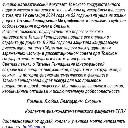
Физико-математический факультет Томского государственного
педагогического университета с глубоким прискорбием извещает
о том, что 19 сентября 2024 года на 52 году жизни ушла из жизни
доцент
Татьяна Геннадьевна Митрофанова,
и выражает глубокие
соболезнования родным и близким.
В стенах Томского государственного педагогического
университета Татьяна Геннадьевна прошла все ступени от
студента до доцента. В 2003 году она защитила кандидатскую
диссертацию на тему «Обратные задачи электродинамики
заряженных частиц» в диссертационном совете при Томском
государственном педагогическом университете.
Светлая память о Татьяне Геннадьевне Митрофановой
сохранится в сердцах выпускников, студентов и сотрудников, а
ее имя – в истории физико-математического факультета.
Татьяна Геннадьевна будет всегда для нас примером
преданности своей профессии. Мы навсегда запомним ее юмор,
необычайный оптимизм и исключительную добросовестность.
Помним. Любим. Благодарим. Скорбим
Коллектив физико-математического факультета ТГПУ
Соболезнования от друзей, коллег и учеников можно направлять
по адресу:
fmf@tspu.ru