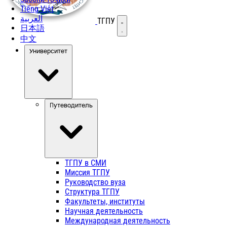
Tiếng Việt
العربية
ТГПУ
Открыть меню
日本語
中文
Университет
Путеводитель
ТГПУ в СМИ
Миссия ТГПУ
Руководство вуза
Структура ТГПУ
Факультеты, институты
Научная деятельность
Международная деятельность