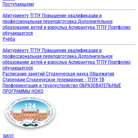
Поступающему
Абитуриенту ТГПУ
Повышение квалификации и
профессиональная переподготовка
Дополнительное
образование детей и взрослых
Аспирантура ТГПУ
Портфолио
обучающегося
Учёба
Абитуриенту ТГПУ
Повышение квалификации и
профессиональная переподготовка
Дополнительное
образование детей и взрослых
Аспирантура ТГПУ
Портфолио
обучающегося
Расписание занятий
Студенческая наука
Общежития
Стипендии
Студенческое телевидение - ТГПУ ТВ
Профориентация и трудоустройство
ОБРАЗОВАТЕЛЬНЫЕ
ПРОГРАММЫ
НОКО
ЭИОС