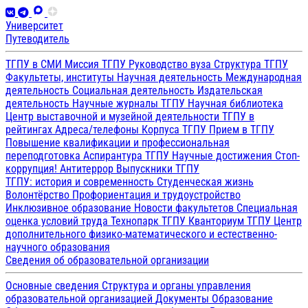
Университет
Путеводитель
ТГПУ в СМИ
Миссия ТГПУ
Руководство вуза
Структура ТГПУ
Факультеты, институты
Научная деятельность
Международная
деятельность
Социальная деятельность
Издательская
деятельность
Научные журналы ТГПУ
Научная библиотека
Центр выставочной и музейной деятельности
ТГПУ в
рейтингах
Адреса/телефоны
Корпуса ТГПУ
Прием в ТГПУ
Повышение квалификации и профессиональная
переподготовка
Аспирантура ТГПУ
Научные достижения
Стоп-
коррупция!
Антитеррор
Выпускники ТГПУ
ТГПУ: история и современность
Студенческая жизнь
Волонтёрство
Профориентация и трудоустройство
Инклюзивное образование
Новости факультетов
Специальная
оценка условий труда
Технопарк ТГПУ
Кванториум ТГПУ
Центр
дополнительного физико-математического и естественно-
научного образования
Сведения об образовательной организации
Основные сведения
Структура и органы управления
образовательной организацией
Документы
Образование