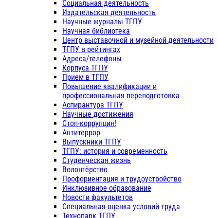
Социальная деятельность
Издательская деятельность
Научные журналы ТГПУ
Научная библиотека
Центр выставочной и музейной деятельности
ТГПУ в рейтингах
Адреса/телефоны
Корпуса ТГПУ
Прием в ТГПУ
Повышение квалификации и
профессиональная переподготовка
Аспирантура ТГПУ
Научные достижения
Стоп-коррупция!
Антитеррор
Выпускники ТГПУ
ТГПУ: история и современность
Студенческая жизнь
Волонтёрство
Профориентация и трудоустройство
Инклюзивное образование
Новости факультетов
Специальная оценка условий труда
Технопарк ТГПУ