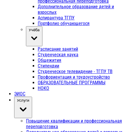
профессиональная переподготовка
Дополнительное образование детей и
взрослых
Аспирантура ТГПУ
Портфолио обучающегося
Учёба
Расписание занятий
Студенческая наука
Общежития
Стипендии
Студенческое телевидение - ТГПУ ТВ
Профориентация и трудоустройство
ОБРАЗОВАТЕЛЬНЫЕ ПРОГРАММЫ
НОКО
ЭИОС
Услуги
Повышение квалификации и профессиональная
переподготовка