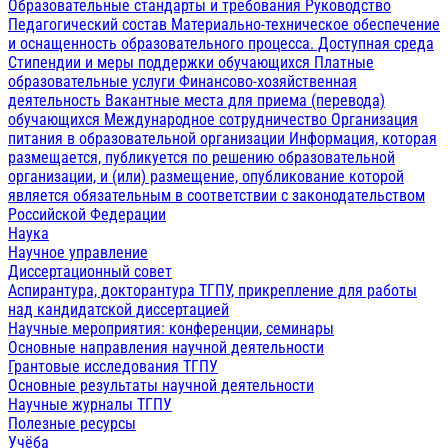
Образовательные стандарты и требования
Руководство
Педагогический состав
Материально-техническое обеспечение
и оснащенность образовательного процесса. Доступная среда
Стипендии и меры поддержки обучающихся
Платные
образовательные услуги
Финансово-хозяйственная
деятельность
Вакантные места для приема (перевода)
обучающихся
Международное сотрудничество
Организация
питания в образовательной организации
Информация, которая
размещается, публикуется по решению образовательной
организации, и (или) размещение, опубликование которой
является обязательным в соответствии с законодательством
Российской Федерации
Наука
Научное управление
Диссертационный совет
Аспирантура, докторантура ТГПУ, прикрепление для работы
над кандидатской диссертацией
Научные мероприятия: конференции, семинары
Основные направления научной деятельности
Грантовые исследования ТГПУ
Основные результаты научной деятельности
Научные журналы ТГПУ
Полезные ресурсы
Учёба