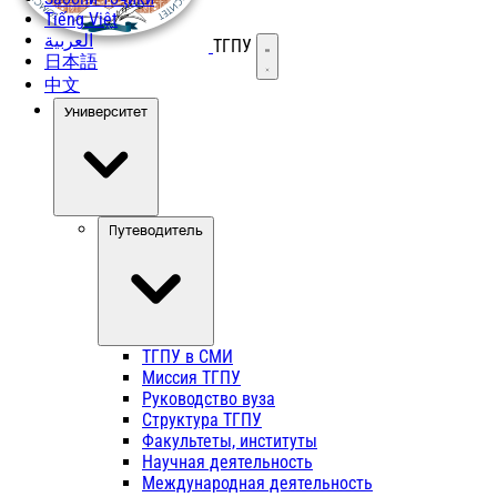
Tiếng Việt
العربية
ТГПУ
Открыть меню
日本語
中文
Университет
Путеводитель
ТГПУ в СМИ
Миссия ТГПУ
Руководство вуза
Структура ТГПУ
Факультеты, институты
Научная деятельность
Международная деятельность