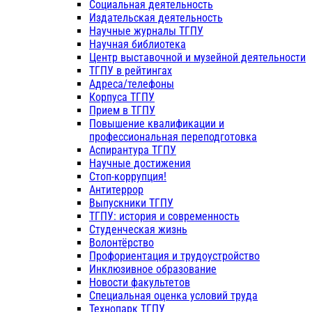
Социальная деятельность
Издательская деятельность
Научные журналы ТГПУ
Научная библиотека
Центр выставочной и музейной деятельности
ТГПУ в рейтингах
Адреса/телефоны
Корпуса ТГПУ
Прием в ТГПУ
Повышение квалификации и
профессиональная переподготовка
Аспирантура ТГПУ
Научные достижения
Стоп-коррупция!
Антитеррор
Выпускники ТГПУ
ТГПУ: история и современность
Студенческая жизнь
Волонтёрство
Профориентация и трудоустройство
Инклюзивное образование
Новости факультетов
Специальная оценка условий труда
Технопарк ТГПУ