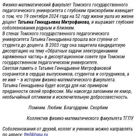
Физико-математический факультет Томского государственного
педагогического университета с глубоким прискорбием извещает
о том, что 19 сентября 2024 года на 52 году жизни ушла из жизни
доцент
Татьяна Геннадьевна Митрофанова,
и выражает глубокие
соболезнования родным и близким.
В стенах Томского государственного педагогического
университета Татьяна Геннадьевна прошла все ступени от
студента до доцента. В 2003 году она защитила кандидатскую
диссертацию на тему «Обратные задачи электродинамики
заряженных частиц» в диссертационном совете при Томском
государственном педагогическом университете.
Светлая память о Татьяне Геннадьевне Митрофановой
сохранится в сердцах выпускников, студентов и сотрудников, а
ее имя – в истории физико-математического факультета.
Татьяна Геннадьевна будет всегда для нас примером
преданности своей профессии. Мы навсегда запомним ее юмор,
необычайный оптимизм и исключительную добросовестность.
Помним. Любим. Благодарим. Скорбим
Коллектив физико-математического факультета ТГПУ
Соболезнования от друзей, коллег и учеников можно направлять
по адресу:
fmf@tspu.ru