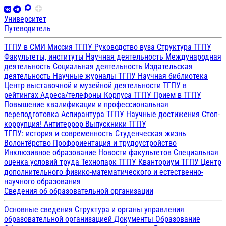
Университет
Путеводитель
ТГПУ в СМИ
Миссия ТГПУ
Руководство вуза
Структура ТГПУ
Факультеты, институты
Научная деятельность
Международная
деятельность
Социальная деятельность
Издательская
деятельность
Научные журналы ТГПУ
Научная библиотека
Центр выставочной и музейной деятельности
ТГПУ в
рейтингах
Адреса/телефоны
Корпуса ТГПУ
Прием в ТГПУ
Повышение квалификации и профессиональная
переподготовка
Аспирантура ТГПУ
Научные достижения
Стоп-
коррупция!
Антитеррор
Выпускники ТГПУ
ТГПУ: история и современность
Студенческая жизнь
Волонтёрство
Профориентация и трудоустройство
Инклюзивное образование
Новости факультетов
Специальная
оценка условий труда
Технопарк ТГПУ
Кванториум ТГПУ
Центр
дополнительного физико-математического и естественно-
научного образования
Сведения об образовательной организации
Основные сведения
Структура и органы управления
образовательной организацией
Документы
Образование