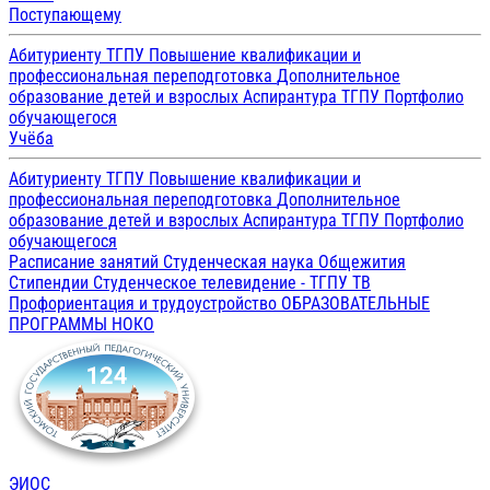
Поступающему
Абитуриенту ТГПУ
Повышение квалификации и
профессиональная переподготовка
Дополнительное
образование детей и взрослых
Аспирантура ТГПУ
Портфолио
обучающегося
Учёба
Абитуриенту ТГПУ
Повышение квалификации и
профессиональная переподготовка
Дополнительное
образование детей и взрослых
Аспирантура ТГПУ
Портфолио
обучающегося
Расписание занятий
Студенческая наука
Общежития
Стипендии
Студенческое телевидение - ТГПУ ТВ
Профориентация и трудоустройство
ОБРАЗОВАТЕЛЬНЫЕ
ПРОГРАММЫ
НОКО
ЭИОС