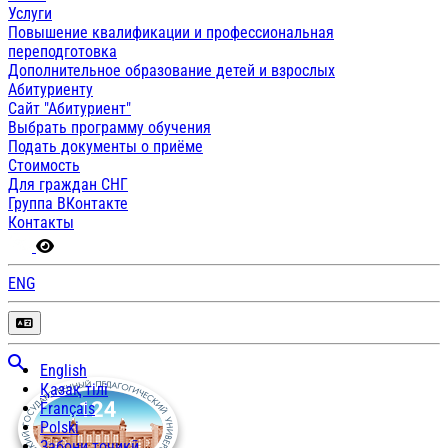
Услуги
Повышение квалификации и профессиональная
переподготовка
Дополнительное образование детей и взрослых
Абитуриенту
Сайт "Абитуриент"
Выбрать программу обучения
Подать документы о приёме
Стоимость
Для граждан СНГ
Группа ВКонтакте
Контакты
ENG
English
Қазақ тілі
Français
Polski
Забони тоҷикӣ