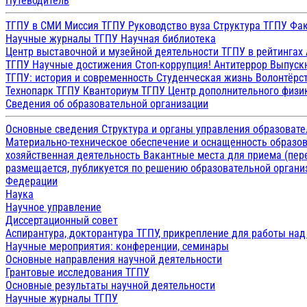
Путеводитель
ТГПУ в СМИ
Миссия ТГПУ
Руководство вуза
Структура ТГПУ
Фак
Научные журналы ТГПУ
Научная библиотека
Центр выставочной и музейной деятельности
ТГПУ в рейтингах
ТГПУ
Научные достижения
Стоп-коррупция!
Антитеррор
Выпуск
ТГПУ: история и современность
Студенческая жизнь
Волонтёрс
Технопарк ТГПУ
Кванториум ТГПУ
Центр дополнительного физик
Сведения об образовательной организации
Основные сведения
Структура и органы управления образоват
Материально-техническое обеспечение и оснащенность образов
хозяйственная деятельность
Вакантные места для приема (пе
размещается, публикуется по решению образовательной организ
Федерации
Наука
Научное управление
Диссертационный совет
Аспирантура, докторантура ТГПУ, прикрепление для работы на
Научные мероприятия: конференции, семинары
Основные направления научной деятельности
Грантовые исследования ТГПУ
Основные результаты научной деятельности
Научные журналы ТГПУ