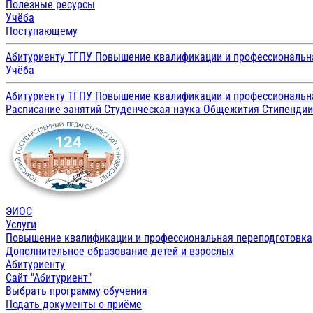
Полезные ресурсы
Учёба
Поступающему
Абитуриенту ТГПУ
Повышение квалификации и профессиональн
Учёба
Абитуриенту ТГПУ
Повышение квалификации и профессиональн
Расписание занятий
Студенческая наука
Общежития
Стипенди
ЭИОС
Услуги
Повышение квалификации и профессиональная переподготовка
Дополнительное образование детей и взрослых
Абитуриенту
Сайт "Абитуриент"
Выбрать программу обучения
Подать документы о приёме