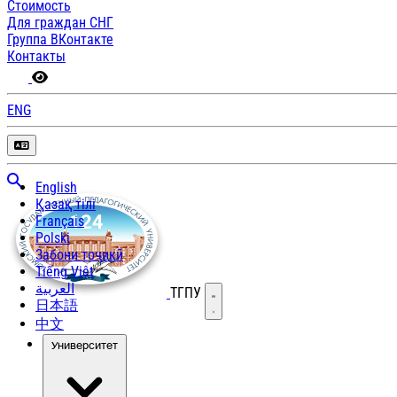
Стоимость
Для граждан СНГ
Группа ВКонтакте
Контакты
ENG
English
Қазақ тілі
Français
Polski
Забони тоҷикӣ
Tiếng Việt
العربية
ТГПУ
Открыть меню
日本語
中文
Университет