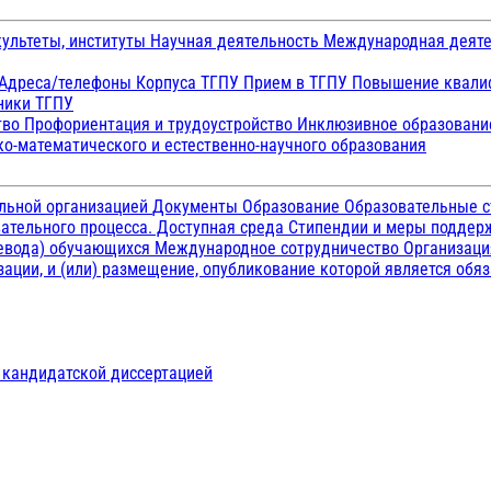
ультеты, институты
Научная деятельность
Международная деят
Адреса/телефоны
Корпуса ТГПУ
Прием в ТГПУ
Повышение квалиф
ники ТГПУ
тво
Профориентация и трудоустройство
Инклюзивное образован
о-математического и естественно-научного образования
ельной организацией
Документы
Образование
Образовательные с
ательного процесса. Доступная среда
Стипендии и меры подде
ревода) обучающихся
Международное сотрудничество
Организаци
ации, и (или) размещение, опубликование которой является обя
д кандидатской диссертацией