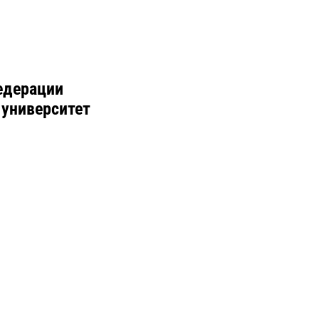
едерации
 университет