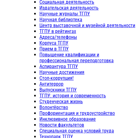
Социальная деятельность
Издательская деятельность
Научные журналы ТГПУ
Научная библиотека
Центр выставочной и музейной деятельности
ТГПУ в рейтингах
Адреса/телефоны
Корпуса ТГПУ
Прием в ТГПУ
Повышение квалификации и
профессиональная переподготовка
Аспирантура ТГПУ
Научные достижения
Стоп-коррупция!
Антитеррор
Выпускники ТГПУ
ТГПУ: история и современность
Студенческая жизнь
Волонтёрство
Профориентация и трудоустройство
Инклюзивное образование
Новости факультетов
Специальная оценка условий труда
Технопарк ТГПУ