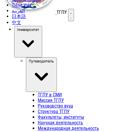
Tiếng Việt
العربية
ТГПУ
Открыть меню
日本語
中文
Университет
Путеводитель
ТГПУ в СМИ
Миссия ТГПУ
Руководство вуза
Структура ТГПУ
Факультеты, институты
Научная деятельность
Международная деятельность