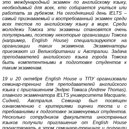
это международный экзамен по английскому языку,
необходимый для всех, кто собирается учиться или
работать за рубежом. На сегодняшний день IELTS –
самый признаваемый и востребованный экзамен среди
всех тестов по английскому языку в мире. Среди
молодежи Томска эти экзамены становятся очень
популярными, поэтому некоторые организации Томска
(например, English House) специализируются на
организации таких экзаменов. Экзаменаторы
приезжают из Великобритании и Австралии. Задача
преподавателей английского языка города Томска
быть компетентными в подготовке студентов к
таким экзаменам.
19 и 20 октября English House и ТПУ организовали
семинар-тренинг для преподавателей английского
языка с приглашением Эндрю Томаса (Andrew Thomas),
главного экзаменатора IELTS университета Macquarie,
Сидней, Австралия. Семинар был посвящен
ознакомлению с критериями оценки теста и с
требованиями к подготовке экзаменуемых студентов.
Несколько сотрудников факультета иностранных
языков получили приглашение от English House
поучаствовать в этом семинаре-тренинге и получили