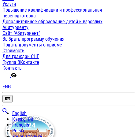
Услуги
Повышение квалификации и профессиональная
переподготовка
Дополнительное образование детей и взрослых
Абитуриенту
Сайт "Абитуриент"
Выбрать программу обучения
Подать документы о приёме
Стоимость
Для граждан СНГ
Группа ВКонтакте
Контакты
ENG
English
Қазақ тілі
Français
Polski
Забони тоҷикӣ