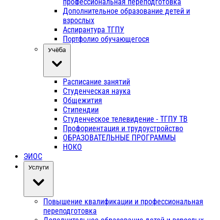
профессиональная переподготовка
Дополнительное образование детей и
взрослых
Аспирантура ТГПУ
Портфолио обучающегося
Учёба
Расписание занятий
Студенческая наука
Общежития
Стипендии
Студенческое телевидение - ТГПУ ТВ
Профориентация и трудоустройство
ОБРАЗОВАТЕЛЬНЫЕ ПРОГРАММЫ
НОКО
ЭИОС
Услуги
Повышение квалификации и профессиональная
переподготовка