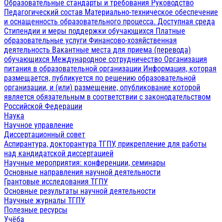
Образовательные стандарты и требования
Руководство
Педагогический состав
Материально-техническое обеспечение
и оснащенность образовательного процесса. Доступная среда
Стипендии и меры поддержки обучающихся
Платные
образовательные услуги
Финансово-хозяйственная
деятельность
Вакантные места для приема (перевода)
обучающихся
Международное сотрудничество
Организация
питания в образовательной организации
Информация, которая
размещается, публикуется по решению образовательной
организации, и (или) размещение, опубликование которой
является обязательным в соответствии с законодательством
Российской Федерации
Наука
Научное управление
Диссертационный совет
Аспирантура, докторантура ТГПУ, прикрепление для работы
над кандидатской диссертацией
Научные мероприятия: конференции, семинары
Основные направления научной деятельности
Грантовые исследования ТГПУ
Основные результаты научной деятельности
Научные журналы ТГПУ
Полезные ресурсы
Учёба