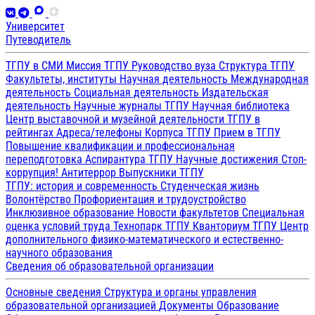
Университет
Путеводитель
ТГПУ в СМИ
Миссия ТГПУ
Руководство вуза
Структура ТГПУ
Факультеты, институты
Научная деятельность
Международная
деятельность
Социальная деятельность
Издательская
деятельность
Научные журналы ТГПУ
Научная библиотека
Центр выставочной и музейной деятельности
ТГПУ в
рейтингах
Адреса/телефоны
Корпуса ТГПУ
Прием в ТГПУ
Повышение квалификации и профессиональная
переподготовка
Аспирантура ТГПУ
Научные достижения
Стоп-
коррупция!
Антитеррор
Выпускники ТГПУ
ТГПУ: история и современность
Студенческая жизнь
Волонтёрство
Профориентация и трудоустройство
Инклюзивное образование
Новости факультетов
Специальная
оценка условий труда
Технопарк ТГПУ
Кванториум ТГПУ
Центр
дополнительного физико-математического и естественно-
научного образования
Сведения об образовательной организации
Основные сведения
Структура и органы управления
образовательной организацией
Документы
Образование