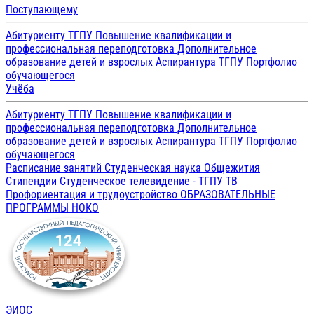
Поступающему
Абитуриенту ТГПУ
Повышение квалификации и
профессиональная переподготовка
Дополнительное
образование детей и взрослых
Аспирантура ТГПУ
Портфолио
обучающегося
Учёба
Абитуриенту ТГПУ
Повышение квалификации и
профессиональная переподготовка
Дополнительное
образование детей и взрослых
Аспирантура ТГПУ
Портфолио
обучающегося
Расписание занятий
Студенческая наука
Общежития
Стипендии
Студенческое телевидение - ТГПУ ТВ
Профориентация и трудоустройство
ОБРАЗОВАТЕЛЬНЫЕ
ПРОГРАММЫ
НОКО
ЭИОС