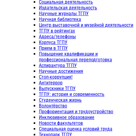
Социальная деятельность
Издательская деятельность
Научные журналы ТГПУ
Научная библиотека
Центр выставочной и музейной деятельности
ТГПУ в рейтингах
Адреса/телефоны
Корпуса ТГПУ
Прием в ТГПУ
Повышение квалификации и
профессиональная переподготовка
Аспирантура ТГПУ
Научные достижения
Стоп-коррупция!
Антитеррор
Выпускники ТГПУ
ТГПУ: история и современность
Студенческая жизнь
Волонтёрство
Профориентация и трудоустройство
Инклюзивное образование
Новости факультетов
Специальная оценка условий труда
Технопарк ТГПУ