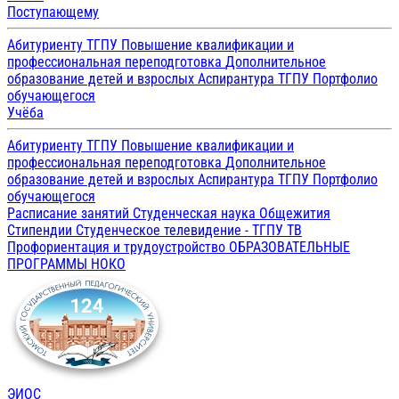
Поступающему
Абитуриенту ТГПУ
Повышение квалификации и
профессиональная переподготовка
Дополнительное
образование детей и взрослых
Аспирантура ТГПУ
Портфолио
обучающегося
Учёба
Абитуриенту ТГПУ
Повышение квалификации и
профессиональная переподготовка
Дополнительное
образование детей и взрослых
Аспирантура ТГПУ
Портфолио
обучающегося
Расписание занятий
Студенческая наука
Общежития
Стипендии
Студенческое телевидение - ТГПУ ТВ
Профориентация и трудоустройство
ОБРАЗОВАТЕЛЬНЫЕ
ПРОГРАММЫ
НОКО
ЭИОС