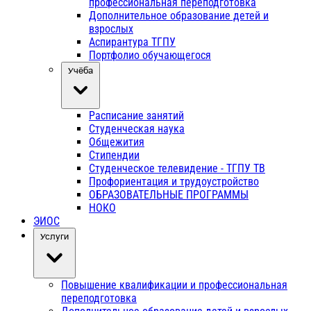
профессиональная переподготовка
Дополнительное образование детей и
взрослых
Аспирантура ТГПУ
Портфолио обучающегося
Учёба
Расписание занятий
Студенческая наука
Общежития
Стипендии
Студенческое телевидение - ТГПУ ТВ
Профориентация и трудоустройство
ОБРАЗОВАТЕЛЬНЫЕ ПРОГРАММЫ
НОКО
ЭИОС
Услуги
Повышение квалификации и профессиональная
переподготовка