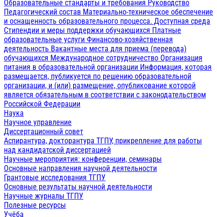
Образовательные стандарты и требования
Руководство
Педагогический состав
Материально-техническое обеспечение
и оснащенность образовательного процесса. Доступная среда
Стипендии и меры поддержки обучающихся
Платные
образовательные услуги
Финансово-хозяйственная
деятельность
Вакантные места для приема (перевода)
обучающихся
Международное сотрудничество
Организация
питания в образовательной организации
Информация, которая
размещается, публикуется по решению образовательной
организации, и (или) размещение, опубликование которой
является обязательным в соответствии с законодательством
Российской Федерации
Наука
Научное управление
Диссертационный совет
Аспирантура, докторантура ТГПУ, прикрепление для работы
над кандидатской диссертацией
Научные мероприятия: конференции, семинары
Основные направления научной деятельности
Грантовые исследования ТГПУ
Основные результаты научной деятельности
Научные журналы ТГПУ
Полезные ресурсы
Учёба