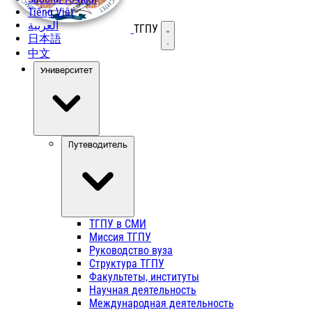
Tiếng Việt
العربية
ТГПУ
Открыть меню
日本語
中文
Университет
Путеводитель
ТГПУ в СМИ
Миссия ТГПУ
Руководство вуза
Структура ТГПУ
Факультеты, институты
Научная деятельность
Международная деятельность