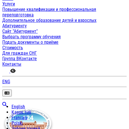
Услуги
Повышение квалификации и профессиональная
переподготовка
Дополнительное образование детей и взрослых
Абитуриенту
Сайт "Абитуриент"
Выбрать программу обучения
Подать документы о приёме
Стоимость
Для граждан СНГ
Группа ВКонтакте
Контакты
ENG
English
Қазақ тілі
Français
Polski
Забони тоҷикӣ