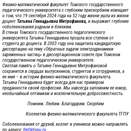
Физико-математический факультет Томского государственного
педагогического университета с глубоким прискорбием извещает
о том, что 19 сентября 2024 года на 52 году жизни ушла из жизни
доцент
Татьяна Геннадьевна Митрофанова,
и выражает глубокие
соболезнования родным и близким.
В стенах Томского государственного педагогического
университета Татьяна Геннадьевна прошла все ступени от
студента до доцента. В 2003 году она защитила кандидатскую
диссертацию на тему «Обратные задачи электродинамики
заряженных частиц» в диссертационном совете при Томском
государственном педагогическом университете.
Светлая память о Татьяне Геннадьевне Митрофановой
сохранится в сердцах выпускников, студентов и сотрудников, а
ее имя – в истории физико-математического факультета.
Татьяна Геннадьевна будет всегда для нас примером
преданности своей профессии. Мы навсегда запомним ее юмор,
необычайный оптимизм и исключительную добросовестность.
Помним. Любим. Благодарим. Скорбим
Коллектив физико-математического факультета ТГПУ
Соболезнования от друзей, коллег и учеников можно направлять
по адресу:
fmf@tspu.ru