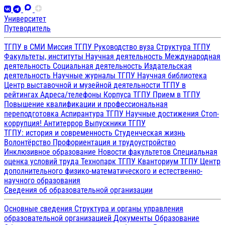
Университет
Путеводитель
ТГПУ в СМИ
Миссия ТГПУ
Руководство вуза
Структура ТГПУ
Факультеты, институты
Научная деятельность
Международная
деятельность
Социальная деятельность
Издательская
деятельность
Научные журналы ТГПУ
Научная библиотека
Центр выставочной и музейной деятельности
ТГПУ в
рейтингах
Адреса/телефоны
Корпуса ТГПУ
Прием в ТГПУ
Повышение квалификации и профессиональная
переподготовка
Аспирантура ТГПУ
Научные достижения
Стоп-
коррупция!
Антитеррор
Выпускники ТГПУ
ТГПУ: история и современность
Студенческая жизнь
Волонтёрство
Профориентация и трудоустройство
Инклюзивное образование
Новости факультетов
Специальная
оценка условий труда
Технопарк ТГПУ
Кванториум ТГПУ
Центр
дополнительного физико-математического и естественно-
научного образования
Сведения об образовательной организации
Основные сведения
Структура и органы управления
образовательной организацией
Документы
Образование